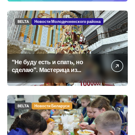
BELTA
Новости Молодечненского района
“Не буду есть и спать, но
сделаю”. Мастерица из
Молодечно о 50-
килограммовом каравае для
Дворца Независимости
BELTA
Новости Беларуси