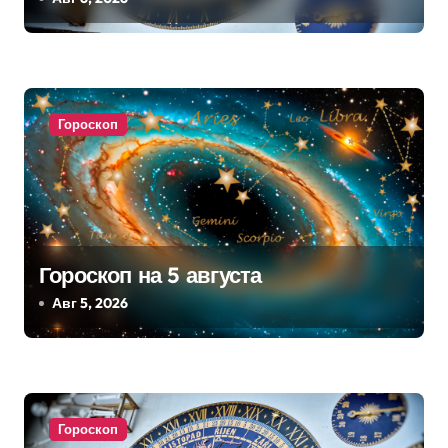
о
з
а
Гороскоп
п
и
с
я
Гороскоп на 5 августа
м
Авг 5, 2026
Гороскоп