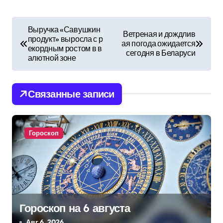
Н
Выручка «Савушкин
Ветреная и дождлив
продукт» выросла с р
а
ая погода ожидается
екордным ростом в в
сегодня в Беларуси
алютной зоне
в
и
Связанные записи
г
а
Гороскоп
ц
и
я
п
Гороскоп на 6 августа
Авг 6, 2026