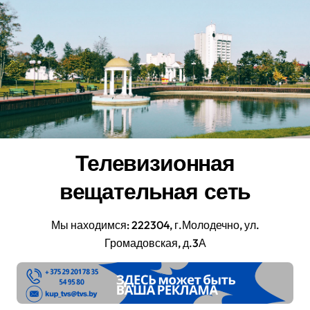
Перейти
к
содержанию
Телевизионная
вещательная сеть
Мы находимся: 222304, г.Молодечно, ул.
Громадовская, д.3А