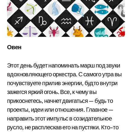
Овен
Этот день будет напоминать марш под звуки
вдохновляющего оркестра. С самого утра вы
почувствуете прилив энергии, будто внутри
зажегся яркий огонь. Все, к чему вы
прикоснетесь, начнет двигаться — будь то
проекты, идеи или отношения. Главное —
направить этот импульс в созидательное
русло, не расплескав его на пустяки. Кто–то