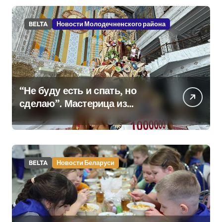
BELTA
Новости Молодечненского района
“Не буду есть и спать, но
сделаю”. Мастерица из
Молодечно о 50-
килограммовом каравае для
Дворца Независимости
BELTA
Новости Беларуси