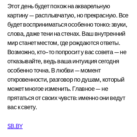
Этот день будет похож на акварельную
картину — расплывчатую, но прекрасную. Все
будет восприниматься особенно тонко: звуки,
слова, даже тени на стенах. Ваш внутренний
мир станет местом, где рождаются ответы.
Возможно, кто–то попросит у вас совета — не
отказывайте, ведь ваша интуиция сегодня
особенно точна. В любви — момент
откровенности, разговор по душам, который
может многое изменить. Главное — не
прятаться от своих чувств: именно они ведут
вас к свету.
SB.BY