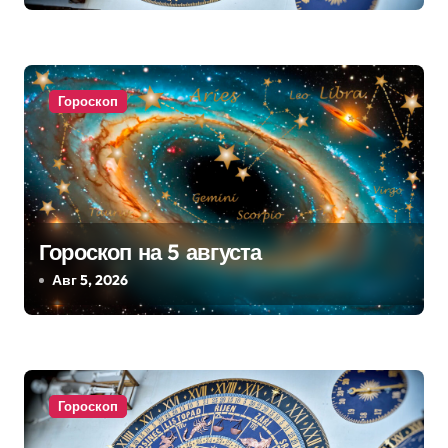
з
а
Гороскоп
п
и
с
я
Гороскоп на 5 августа
м
Авг 5, 2026
Гороскоп