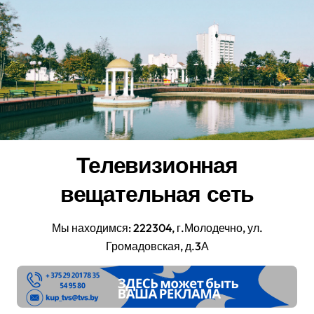
Перейти
к
содержанию
Телевизионная
вещательная сеть
Мы находимся: 222304, г.Молодечно, ул.
Громадовская, д.3А