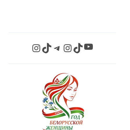
СЕТЯХ
YouTube
Instagram
TikTok
Telegram
Instagram
TikTok