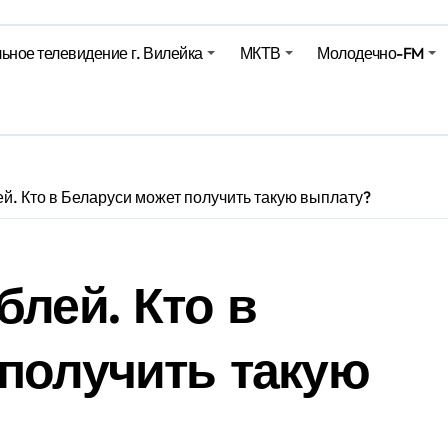
Синоптики рассказали о погоде на сегодня
ьное телевидение г. Вилейка
МКТВ
Молодечно-FM
е – 05 08 2026
е – 07 08 20
ей. Кто в Беларуси может получить такую выплату?
блей. Кто в
получить такую