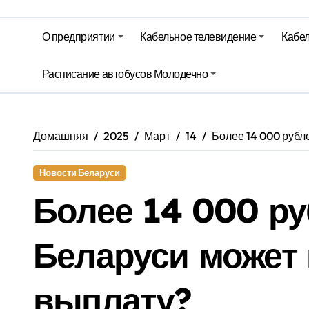
На юге – зной, на севере – град. 
Гороскоп на 6 августа
О предприятии
Кабельное телевидение
Кабел
Молодечно. Новости время местно
Расписание автобусов Молодечно
Молодечно. Новости время местно
Домашняя
2025
Март
14
Более 14 000 рубл
Новости Беларуси
Более 14 000 ру
Беларуси может 
выплату?