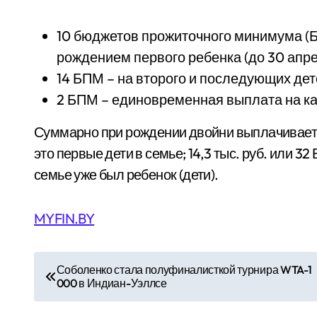
10 бюджетов прожиточного минимума (Б
рождением первого ребенка (до 30 апрел
14 БПМ – на второго и последующих дете
2 БПМ – единовременная выплата на каж
Суммарно при рождении двойни выплачивается:
это первые дети в семье; 14,3 тыс. руб. или 3
семье уже был ребенок (дети).
MYFIN.BY
Н
Соболенко стала полуфиналисткой турнира WTA-1
000 в Индиан-Уэллсе
а