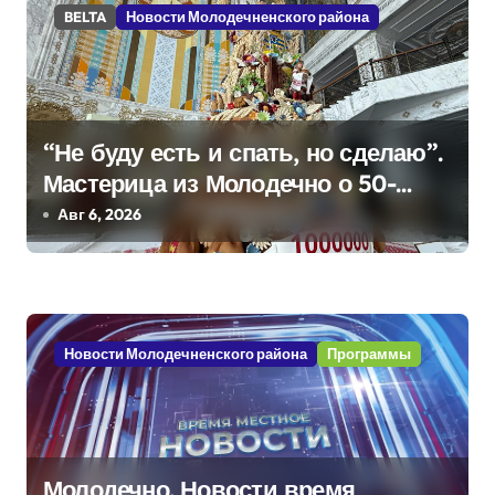
п
BELTA
Новости Молодечненского района
и
с
я
“Не буду есть и спать, но сделаю”.
Мастерица из Молодечно о 50-
м
килограммовом каравае для
Авг 6, 2026
Дворца Независимости
Новости Молодечненского района
Программы
Молодечно. Новости время