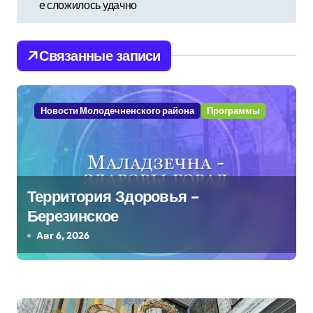
в
е сложилось удачно
и
Связанные записи
г
а
Новости Молодечненского района
Программы
ц
и
я
Территория Здоровья –
п
Березинское
о
Авг 6, 2026
з
а