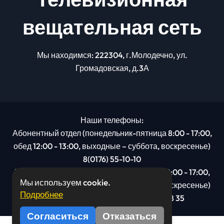
вещательная сеть
Мы находимся: 222304, г.Молодечно, ул.
Громадовская, д.3А
Наши телефоны:
Абонентный отдел (понедельник-пятница 8:00 - 17:00,
обед 12:00 - 13:00, выходные – суббота, воскресенье)
8(0176) 55-10-10
Рекламный отдел (понедельник-пятница 8:00 - 17:00,
Мы используем cookie.
обед 12:00 - 13:00, выходные – суббота, воскресенье)
Подробнее
8(0176): 54 95 80, МТС +375 29 201 78 35
Согласиться
Отказаться