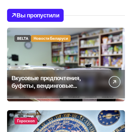
Вы пропустили
BELTA
Новости Беларуси
Вкусовые предпочтения,
буфеты, вендинговые
аппараты. Минобразования об
изменениях в школьном
питании
Гороскоп