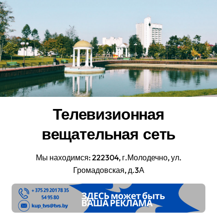
Перейти
к
содержанию
Телевизионная
вещательная сеть
Мы находимся: 222304, г.Молодечно, ул.
Громадовская, д.3А