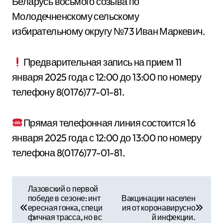
Беларусь восьмого созыва по
Молодечненскому сельскому
избирательному округу №73 Иван Маркевич.
Предварительная запись на прием 11
января 2025 года с 12:00 до 13:00 по номеру
телефону 8(0176)77-01-81.
Прямая телефонная линия состоится 16
января 2025 года с 12:00 до 13:00 по номеру
телефона 8(0176)77-01-81.
Н
Лазовский о первой
победе в сезоне: инт
Вакцинации населен
а
ересная гонка, специ
ия от коронавирусно
фичная трасса, но вс
й инфекции.