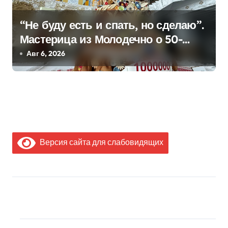
“Не буду есть и спать, но сделаю”.
Мастерица из Молодечно о 50-
килограммовом каравае для
Авг 6, 2026
Дворца Независимости
Версия сайта для слабовидящих
МЫ В СОЦИАЛЬНЫХ