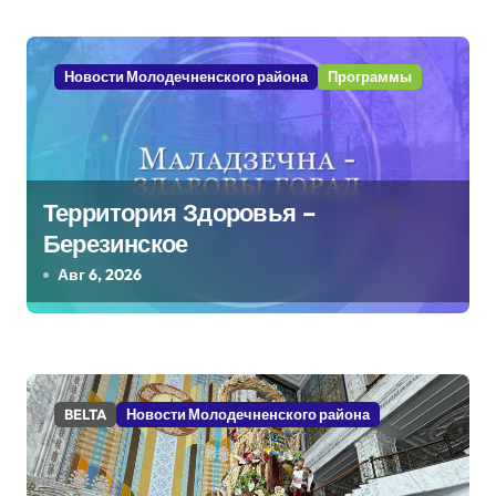
з
а
Новости Молодечненского района
Программы
п
и
с
Территория Здоровья –
я
Березинское
м
Авг 6, 2026
BELTA
Новости Молодечненского района