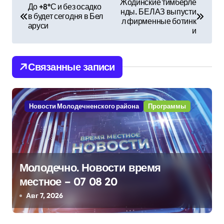
Жодинские тимберле
До +8°С и без осадко
нды. БЕЛАЗ выпусти
а
в будет сегодня в Бел
л фирменные ботинк
аруси
и
в
и
Связанные записи
г
а
Новости Молодечненского района
Программы
ц
и
я
Молодечно. Новости время
п
местное – 07 08 20
Авг 7, 2026
о