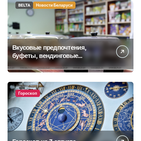
BELTA
Новости Беларуси
Вкусовые предпочтения,
буфеты, вендинговые
аппараты. Минобразования об
изменениях в школьном
питании
Гороскоп