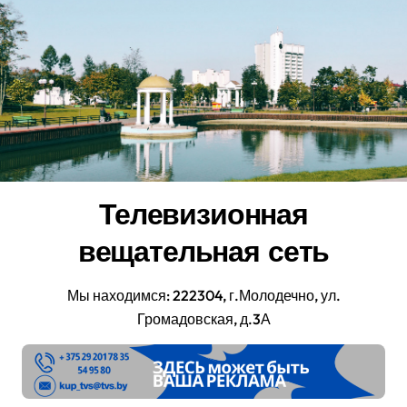
Перейти
к
содержанию
Телевизионная
вещательная сеть
Мы находимся: 222304, г.Молодечно, ул.
Громадовская, д.3А