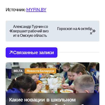
Источник:
MYFIN.BY
Н
Александр Турчин со
Гороскоп на 4 октябр
вершает рабочий виз
а
я
ит в Омскую область
в
и
Связанные записи
г
а
BELTA
Новости Беларуси
ц
и
Какие новации в школьном
я