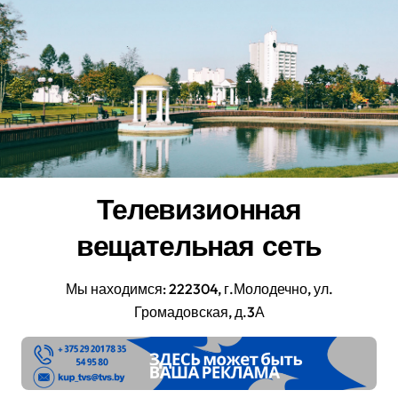
Перейти
к
содержанию
Телевизионная
вещательная сеть
Мы находимся: 222304, г.Молодечно, ул.
Громадовская, д.3А