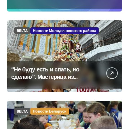
BELTA
Новости Молодечненского района
“Не буду есть и спать, но
сделаю”. Мастерица из
Молодечно о 50-
килограммовом каравае для
Дворца Независимости
BELTA
Новости Беларуси