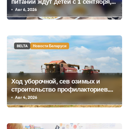
питании ждут детей с 1 сентября,
п
рассказали в правительстве
Авг 6, 2026
о
з
а
BELTA
Новости Беларуси
п
и
с
Ход уборочной, сев озимых и
я
строительство профилакториев.
Лукашенко заслушал доклад главы
Авг 4, 2026
м
Минсельхозпрода