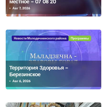
п
местное – 07 08 20
Авг 7, 2026
о
з
а
Новости Молодечненского района
Программы
п
и
с
Территория Здоровья –
я
Березинское
м
Авг 6, 2026