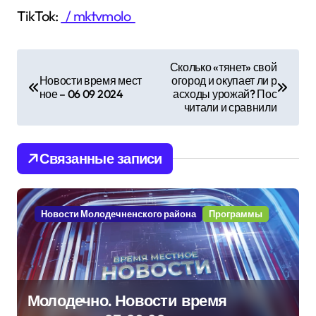
TikTok:
/ mktvmolo
Н
Сколько «тянет» свой
Новости время мест
огород и окупает ли р
а
ное – 06 09 2024
асходы урожай? Пос
читали и сравнили
в
и
Связанные записи
г
а
Новости Молодечненского района
Программы
ц
и
я
Молодечно. Новости время