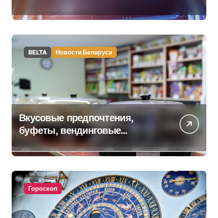
BELTA
Новости Беларуси
Вкусовые предпочтения,
буфеты, вендинговые
аппараты. Минобразования об
изменениях в школьном
питании
Гороскоп