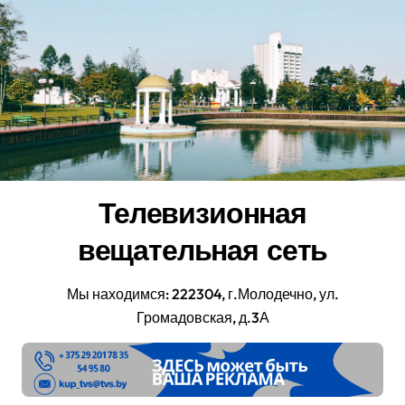
Перейти
к
содержанию
Телевизионная
вещательная сеть
Мы находимся: 222304, г.Молодечно, ул.
Громадовская, д.3А