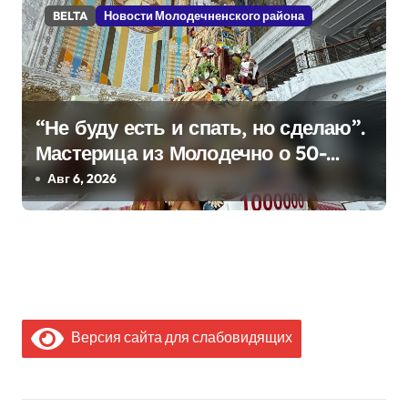
BELTA
Новости Молодечненского района
“Не буду есть и спать, но сделаю”.
Мастерица из Молодечно о 50-
килограммовом каравае для
Авг 6, 2026
Дворца Независимости
Версия сайта для слабовидящих