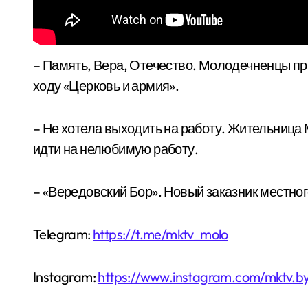
– Память, Вера, Отечество. Молодечненцы присоединились к Всебелорусскому крестному
ходу «Церковь и армия».
– Не хотела выходить на работу. Жительница
идти на нелюбимую работу.
– «Вередовский Бор». Новый заказник местно
Telegram:
https://t.me/mktv_molo
Instagram:
https://www.instagram.com/mktv.b