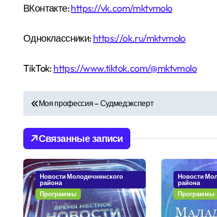
ВКонтакте:
https://vk.com/mktvmolo
Одноклассники:
https://ok.ru/mktvmolo
TikTok:
https://www.tiktok.com/@mktvmolo
Н
Моя профессия – Судмедэксперт
а
в
Связанные записи
и
г
Новости Молодечненского
Новости Мо
района
района
а
Программы
Программы