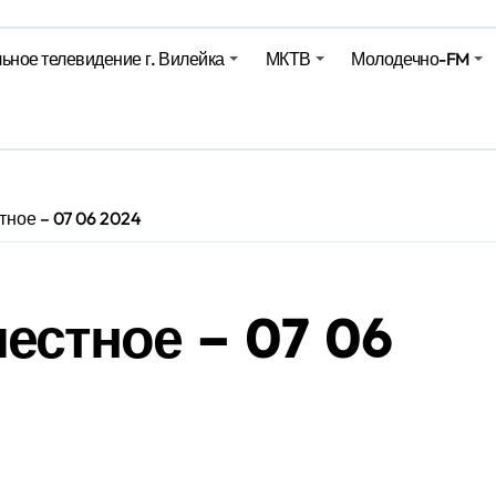
Синоптики рассказали о погоде на сегодня
ьное телевидение г. Вилейка
МКТВ
Молодечно-FM
е – 05 08 2026
е – 07 08 20
ное – 07 06 2024
естное – 07 06