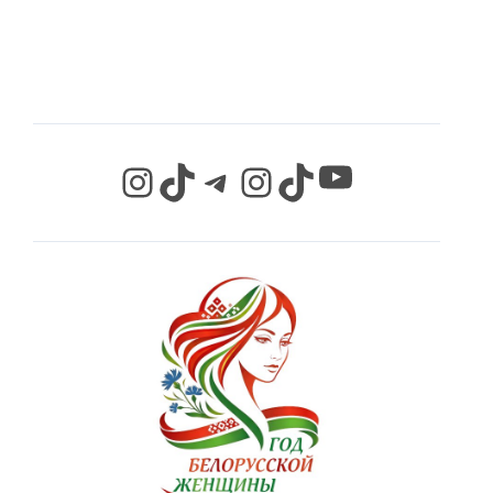
СЕТЯХ
YouTube
Instagram
TikTok
Telegram
Instagram
TikTok