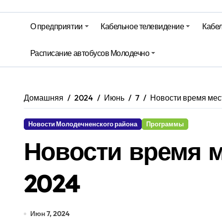
На юге – зной, на севере – град. 
О предприятии
Кабельное телевидение
Кабел
Гороскоп на 6 августа
Молодечно. Новости время местно
Расписание автобусов Молодечно
Молодечно. Новости время местно
Домашняя
2024
Июнь
7
Новости время мест
Новости Молодечненского района
Программы
Новости время м
2024
Июн 7, 2024