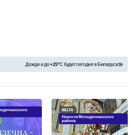
Дожди и до +25°С будет сегодня в Беларуси
лодечненского
BELTA
Новости Молодечненского
района