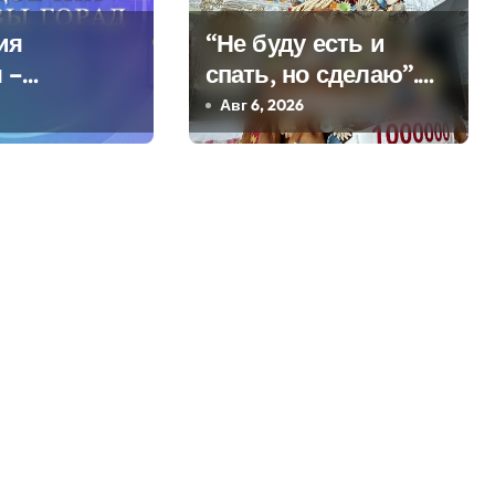
ия
“Не буду есть и
 –
спать, но сделаю”.
кое
Мастерица из
Авг 6, 2026
Молодечно о 50-
килограммовом
каравае для Дворца
Независимости