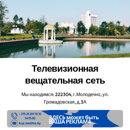
Перейти
к
содержанию
Телевизионная
вещательная сеть
Мы находимся: 222304, г.Молодечно, ул.
Громадовская, д.3А