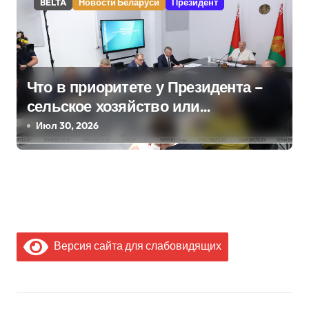
BELTA
Новости Беларуси
Президент
Что в приоритете у Президента –
сельское хозяйство или
промышленность? Лукашенко
Июл 30, 2026
расставил акценты
Версия сайта для слабовидящих