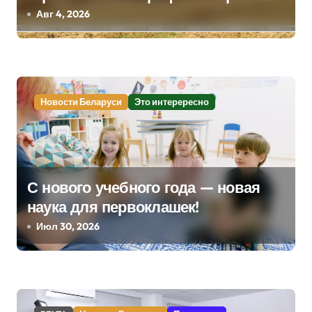
Лукашенко заслушал доклад главы
Авг 4, 2026
о
Минсельхозпрода
з
а
Новости Беларуси
Это интерересно
п
и
с
С нового учебного года — новая
я
наука для первоклашек!
м
Июл 30, 2026