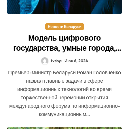
Новости Беларуси
Модель цифрового
государства, умные города,
сети 5G: Роман Головченко
tvsby
Июн 6, 2024
назвал главные задачи в
Премьер-министр Беларуси Роман Головченко
сфере ИТ
назвал главные задачи в сфере
информационных технологий во время
торжественной церемонии открытия
международного форума по информационно-
коммуникационным…