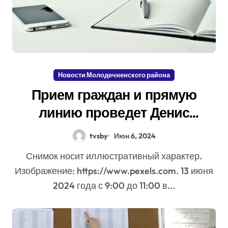
Новости Молодечненского района
Прием граждан и прямую
линию проведет Денис
Иванович Ушацкий, депутат
tvsby
Июн 6, 2024
Палаты представителей
Снимок носит иллюстративный характер.
Национального собрания
Изображение: https://www.pexels.com. 13 июня
Республики Беларусь по
2024 года с 9:00 до 11:00 в...
Молодечненскому городскому
избирательному округу N72