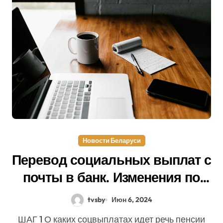
Новости Беларуси
Перевод социальных выплат с
почты в банк. Изменения по
соцвыплатам с 1 июля
tvsby
Июн 6, 2024
ШАГ 1 О каких соцвыплатах идет речь пенсии