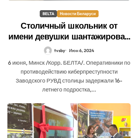
BELTA
Новости Беларуси
Столичный школьник от
имени девушки шантажировал
женатых мужчин в интернете
tvsby
Июн 6, 2024
6 июня, Минск /Корр. БЕЛТА/. Оперативники по
противодействию киберпреступности
Заводского РУВД столицы задержали 16-
летнего подростка,...