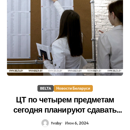
BELTA
Новости Беларуси
ЦТ по четырем предметам
сегодня планируют сдавать
28,6 тыс. абитуриентов
tvsby
Июн 6, 2024