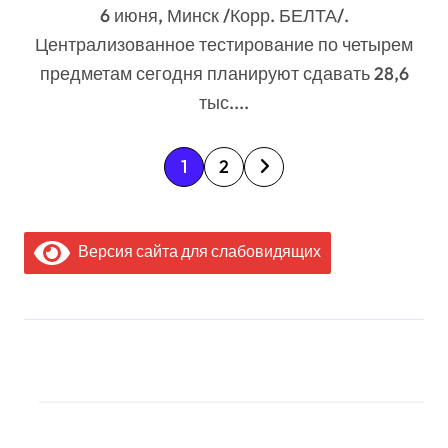
6 июня, Минск /Корр. БЕЛТА/.
Централизованное тестирование по четырем
предметам сегодня планируют сдавать 28,6
тыс....
П
1
2
а
г
Версия сайта для слабовидящих
и
н
а
МЫ В СОЦИАЛЬНЫХ
ц
СЕТЯХ