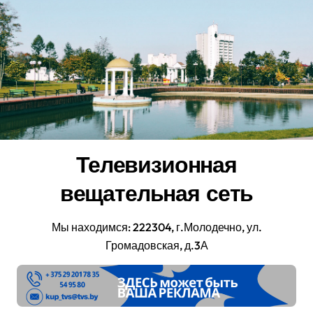
Перейти
к
содержанию
Телевизионная
вещательная сеть
Мы находимся: 222304, г.Молодечно, ул.
Громадовская, д.3А