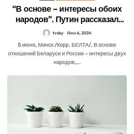
“В основе – интересы обоих
народов”. Путин рассказал
БЕЛТА, как Беларусь и Россия
tvsby
Июн 6, 2024
решают сложные вопросы
5 июня, Минск /Корр. БЕЛТА/. В основе
отношений Беларуси и России – интересы двух
народов,...