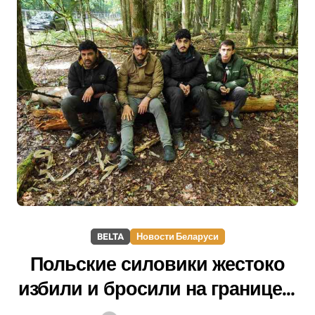
BELTA
Новости Беларуси
Польские силовики жестоко
избили и бросили на границе с
Беларусью пятерых беженцев