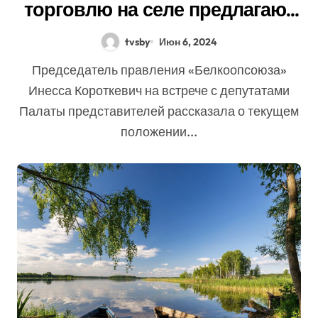
торговлю на селе предлагают
за счет городских сетей
tvsby
Июн 6, 2024
Председатель правления «Белкоопсоюза»
Инесса Короткевич на встрече с депутатами
Палаты представителей рассказала о текущем
положении...