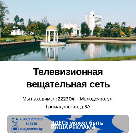
Перейти
к
содержанию
Телевизионная
вещательная сеть
Мы находимся: 222304, г.Молодечно, ул.
Громадовская, д.3А