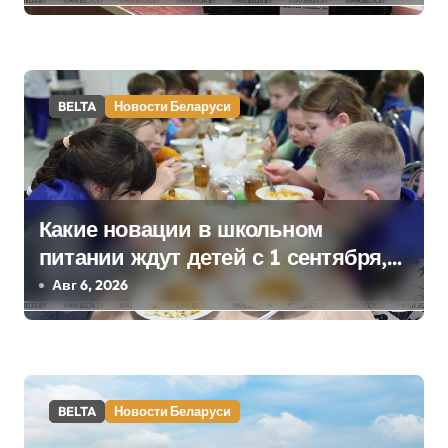
школьном питании
з
а
п
BELTA
Новости Беларуси
и
с
я
Какие новации в школьном
питании ждут детей с 1 сентября,
м
рассказали в правительстве
Авг 6, 2026
BELTA
Новости Беларуси