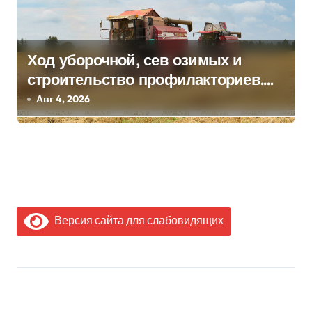
Ход уборочной, сев озимых и
строительство профилакториев.
Лукашенко заслушал доклад главы
Авг 4, 2026
Минсельхозпрода
Версия сайта для слабовидящих
МЫ В СОЦИАЛЬНЫХ