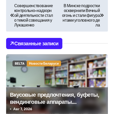
Н
Совершенствование
В Минске подростки
контрольно-надзорн
осквернили Вечный
а
ой деятельности стал
огонь и стали фигура
о темой совещания у
нтами уголовного де
в
Лукашенко
ла
и
Связанные записи
г
а
BELTA
Новости Беларуси
ц
и
я
Вкусовые предпочтения, буфеты,
п
вендинговые аппараты.
о
Минобразования об изменениях в
Авг 7, 2026