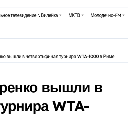
ьное телевидение г. Вилейка
МКТВ
Молодечно-FM
е – 05 08 2026
е – 07 08 20
нко вышли в четвертьфинал турнира WTA-1000 в Риме
аренко вышли в
турнира WTA-