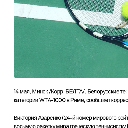
14 мая, Минск /Корр. БЕЛТА/. Белорусские т
категории WTA-1000 в Риме, сообщает корре
Виктория Азаренко (24-й номер мирового рейт
восьмую ракетку мира греческую теннисистку 