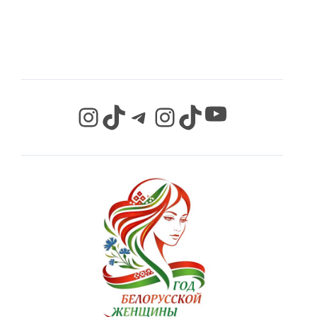
СЕТЯХ
YouTube
Instagram
TikTok
Telegram
Instagram
TikTok