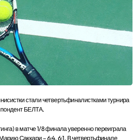
еннисистки стали четвертьфиналистками турнира
спондент БЕЛТА.
инга) в матче 1/8 финала уверенно переиграла
Марию Саккари – 6:4, 6:1. В четвертьфинале