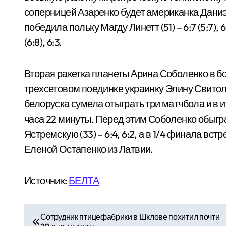
соперницей Азаренко будет американка Даниэл
победила польку Магду Линетт (51) – 6:7 (5:7), 6
(6:8), 6:3.
Вторая ракетка планеты Арина Соболенко в б
трехсетовом поединке украинку Элину Свитолину
белоруска сумела отыграть три матчбола и в 
часа 22 минуты. Перед этим Соболенко обыгр
Ястремскую (33) – 6:4, 6:2, а в 1/4 финала в
Еленой Остапенко из Латвии.
Источник:
БЕЛТА
Н
Сотрудник птицефабрики в Шклове похитил почти