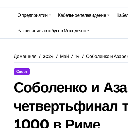
Гороскоп на 6 августа
О предприятии
Кабельное телевидение
Кабел
Молодечно. Новости время местно
Расписание автобусов Молодечно
Молодечно. Новости время местно
Домашняя
2024
Май
14
Соболенко и Азаре
Спорт
Соболенко и Аз
четвертьфинал 
1000 в Риме