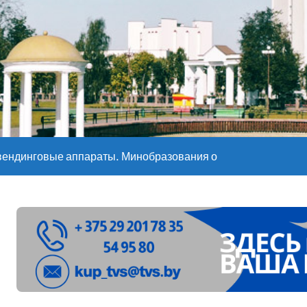
е – 05 08 2026
е – 07 08 20
вендинговые аппараты. Минобразования об изменениях в ш
ларуси ожидаются дожди и грозы
ое
”. Мастерица из Молодечно о 50-килограммовом каравае для
ждут детей с 1 сентября, рассказали в правительстве
Синоптики рассказали о погоде на сегодня