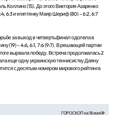
ь Коллинз (15). До этого Виктория Азаренко
:4, 6:3 и египтянку Маяр Шериф (80) – 6:2, 6:7
орьбе за выход в четвертьфинал одолела в
 (19) – 4:6, 6:1, 7:6 (9:7). В решающей партии
итоге вырвала победу. Встреча продолжалась 2
ала еще одну украинскую теннисистку Даяну
стретится с десятым номером мирового рейтинга
ГОРОСКОП на 15 мая