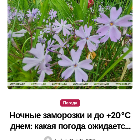
Погода
Ночные заморозки и до +20°С
днем: какая погода ожидается
в Беларуси 15 мая