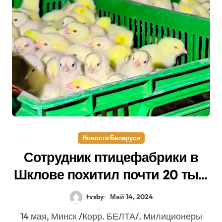
Новости Беларуси
Сотрудник птицефабрики в
Шклове похитил почти 20 тыс.
цыплят
tvsby
Май 14, 2024
14 мая, Минск /Корр. БЕЛТА/. Милиционеры