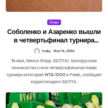
Спорт
Соболенко и Азаренко вышли
в четвертьфинал турнира
WTA-1000 в Риме
tvsby
Май 14, 2024
14 мая, Минск /Корр. БЕЛТА/. Белорусские
теннисистки стали четвертьфиналистками
турнира категории WTA-1000 в Риме, сообщает
корреспондент БЕЛТА.