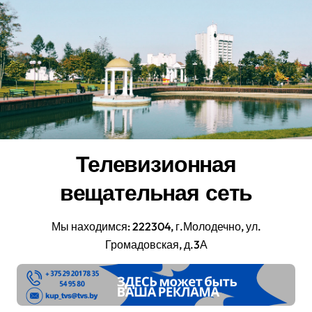
Перейти
к
содержанию
Телевизионная
вещательная сеть
Мы находимся: 222304, г.Молодечно, ул.
Громадовская, д.3А