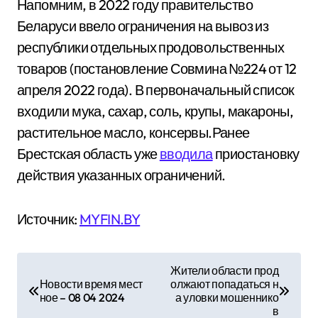
Напомним, в 2022 году правительство
Беларуси ввело ограничения на вывоз из
республики отдельных продовольственных
товаров (постановление Совмина №224 от 12
апреля 2022 года). В первоначальный список
входили мука, сахар, соль, крупы, макароны,
растительное масло, консервы.Ранее
Брестская область уже
вводила
приостановку
действия указанных ограничений.
Источник:
MYFIN.BY
Н
Жители области прод
Новости время мест
олжают попадаться н
а
ное – 08 04 2024
а уловки мошеннико
в