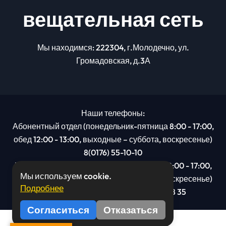
вещательная сеть
Мы находимся: 222304, г.Молодечно, ул.
Громадовская, д.3А
Наши телефоны:
Абонентный отдел (понедельник-пятница 8:00 - 17:00,
обед 12:00 - 13:00, выходные – суббота, воскресенье)
8(0176) 55-10-10
Рекламный отдел (понедельник-пятница 8:00 - 17:00,
Мы используем cookie.
обед 12:00 - 13:00, выходные – суббота, воскресенье)
Подробнее
8(0176): 54 95 80, МТС +375 29 201 78 35
Согласиться
Отказаться