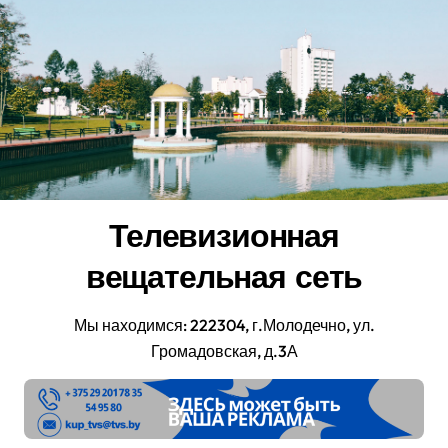
Перейти
к
содержанию
Телевизионная
вещательная сеть
Мы находимся: 222304, г.Молодечно, ул.
Громадовская, д.3А