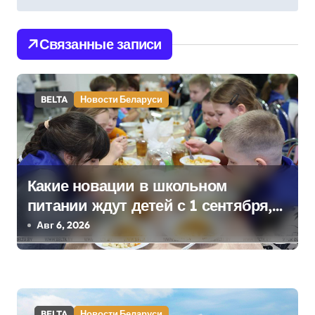
в
и
Связанные записи
г
а
BELTA
Новости Беларуси
ц
и
я
Какие новации в школьном
п
питании ждут детей с 1 сентября,
рассказали в правительстве
Авг 6, 2026
о
з
а
BELTA
Новости Беларуси