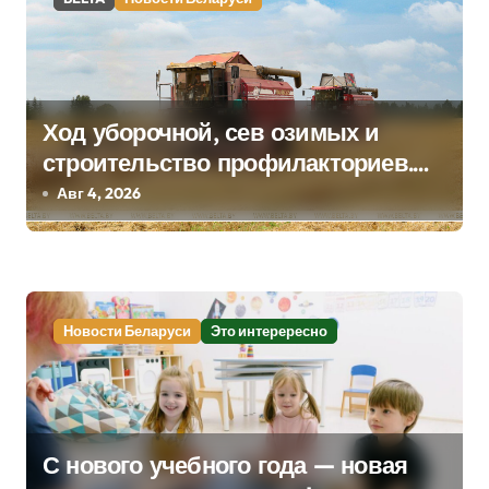
п
и
с
Ход уборочной, сев озимых и
я
строительство профилакториев.
м
Лукашенко заслушал доклад главы
Авг 4, 2026
Минсельхозпрода
Новости Беларуси
Это интерересно
С нового учебного года — новая