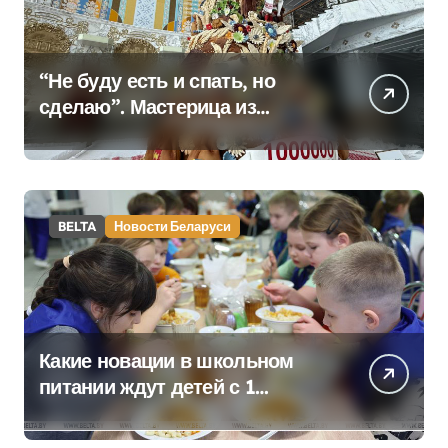
“Не буду есть и спать, но
сделаю”. Мастерица из
Молодечно о 50-
килограммовом каравае для
Дворца Независимости
BELTA
Новости Беларуси
Какие новации в школьном
питании ждут детей с 1
сентября, рассказали в
правительстве