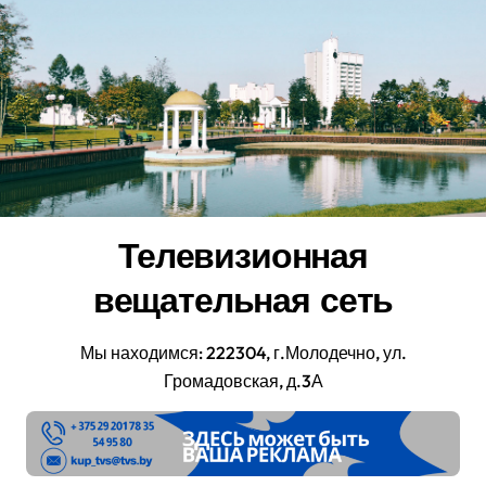
Перейти
к
содержанию
Телевизионная
вещательная сеть
Мы находимся: 222304, г.Молодечно, ул.
Громадовская, д.3А