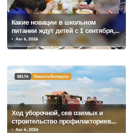
с
я
Какие новации в школьном
м
питании ждут детей с 1 сентября,
рассказали в правительстве
Авг 6, 2026
BELTA
Новости Беларуси
Ход уборочной, сев озимых и
строительство профилакториев.
Лукашенко заслушал доклад главы
Авг 4, 2026