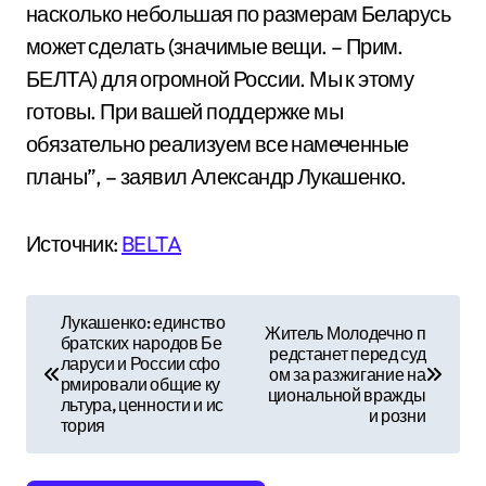
насколько небольшая по размерам Беларусь
может сделать (значимые вещи. – Прим.
БЕЛТА) для огромной России. Мы к этому
готовы. При вашей поддержке мы
обязательно реализуем все намеченные
планы”, – заявил Александр Лукашенко.
Источник:
BELTA
Н
Лукашенко: единство
Житель Молодечно п
братских народов Бе
а
редстанет перед суд
ларуси и России сфо
ом за разжигание на
рмировали общие ку
в
циональной вражды
льтура, ценности и ис
и розни
тория
и