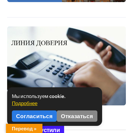
Мы используем cookie.
Подробнее
Согласиться
Отказаться
Вы пропустили
Перевод »