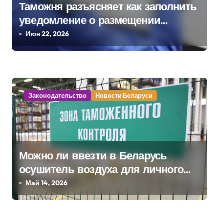
я
Таможня разъясняет как заполнить
уведомление о размещении
м
товаров в зоне таможенного
Июн 22, 2026
контроля
Законодательство
Новости Беларуси
Можно ли ввезти в Беларусь
осушитель воздуха для личного
пользования?
Май 14, 2026