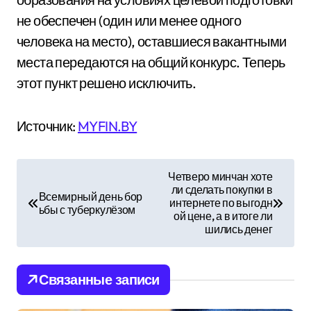
не обеспечен (один или менее одного
человека на место), оставшиеся вакантными
места передаются на общий конкурс. Теперь
этот пункт решено исключить.
Источник:
MYFIN.BY
Н
Четверо минчан хоте
ли сделать покупки в
а
Всемирный день бор
интернете по выгодн
ьбы с туберкулёзом
ой цене, а в итоге ли
в
шились денег
и
Связанные записи
г