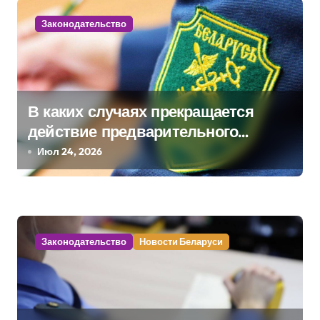
а
Законодательство
ц
и
я
В каких случаях прекращается
п
действие предварительного
о
решения о классификации товара?
Июл 24, 2026
з
а
п
Законодательство
Новости Беларуси
и
с