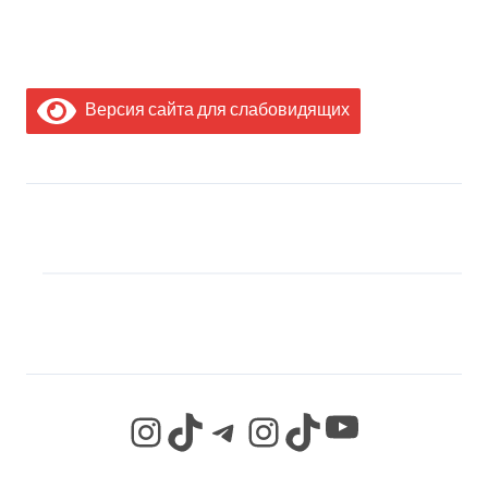
Версия сайта для слабовидящих
МЫ В СОЦИАЛЬНЫХ
СЕТЯХ
YouTube
Instagram
TikTok
Telegram
Instagram
TikTok