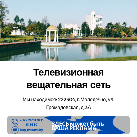
Перейти
к
содержанию
Телевизионная
вещательная сеть
Мы находимся: 222304, г.Молодечно, ул.
Громадовская, д.3А