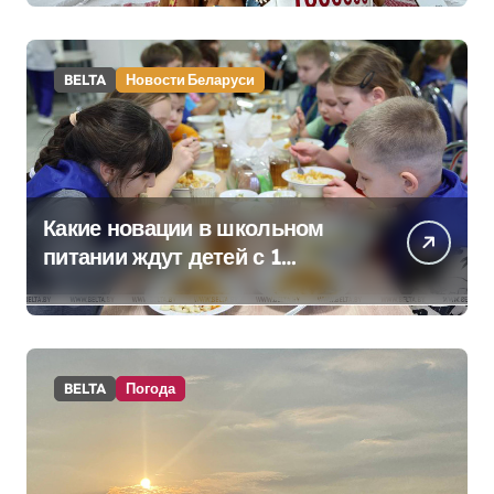
килограммовом каравае для
Дворца Независимости
BELTA
Новости Беларуси
Какие новации в школьном
питании ждут детей с 1
сентября, рассказали в
правительстве
BELTA
Погода