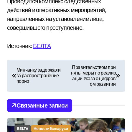
Проводится комплекс следственных
действий и оперативных мероприятий,
направленных на установление лица,
совершившего преступление.
Источник:
БЕЛТА
Н
Правительством при
Минчанку задержали
няты меры по реализ
а
за распространение
ации Указа о цифров
порно
ом развитии
в
и
Связанные записи
г
а
BELTA
Новости Беларуси