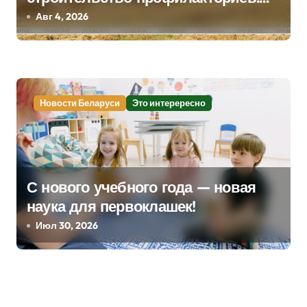
м
Лукашенко заслушал доклад главы
Авг 4, 2026
Минсельхозпрода
Новости Беларуси
Это интерересно
С нового учебного года — новая
наука для первоклашек!
Июл 30, 2026