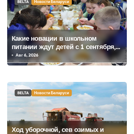
BELTA
Новости Беларуси
и
с
я
Какие новации в школьном
м
питании ждут детей с 1 сентября,
рассказали в правительстве
Авг 6, 2026
BELTA
Новости Беларуси
Ход уборочной, сев озимых и