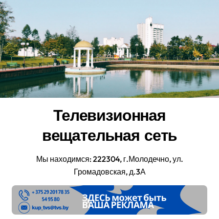
Перейти
к
содержанию
Телевизионная
вещательная сеть
Мы находимся: 222304, г.Молодечно, ул.
Громадовская, д.3А