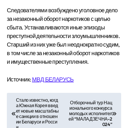
Следователями возбуждено уголовное дело
за незаконный оборот наркотиков с целью
сбыта. Устанавливаются иные эпизоды
преступной деятельности злоумышленников.
Старший из них уже был неоднократно судим,
в том числе за незаконный оборот наркотиков
и имущественные преступления.
Источник:
МВД БЕЛАРУСЬ
Н
Стало известно, когд
Отборочный тур Нац
а Южная Корея введ
а
ионального конкурса
ет новые масштабны
молодых исполнител
е санкции в отношен
в
ей “МАЛАДЗЕЧНА-2
ии Беларуси и Росси
024”
и