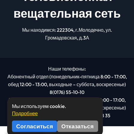
вещательная сеть
Мы находимся: 222304, г.Молодечно, ул.
Громадовская, д.3А
Наши телефоны:
Абонентный отдел (понедельник-пятница 8:00 - 17:00,
обед 12:00 - 13:00, выходные – суббота, воскресенье)
8(0176) 55-10-10
Рекламный отдел (понедельник-пятница 8:00 - 17:00,
Мы используем cookie.
обед 12:00 - 13:00, выходные – суббота, воскресенье)
Подробнее
8(0176): 54 95 80, МТС +375 29 201 78 35
Согласиться
Отказаться