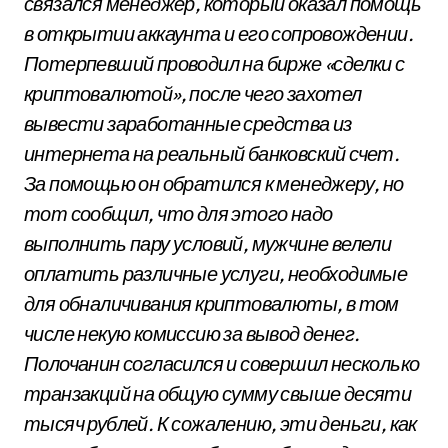
связался менеджер, который оказал помощь
в открытии аккаунта и его сопровождении.
Потерпевший проводил на бирже «сделки с
криптовалютой», после чего захотел
вывести заработанные средства из
интернета на реальный банковский счет.
За помощью он обратился к менеджеру, но
тот сообщил, что для этого надо
выполнить пару условий, мужчине велели
оплатить различные услуги, необходимые
для обналичивания криптовалюты, в том
числе некую комиссию за вывод денег.
Полочанин согласился и совершил несколько
транзакций на общую сумму свыше десяти
тысяч рублей. К сожалению, эти деньги, как