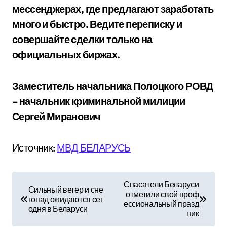
мессенджерах, где предлагают заработать
много и быстро. Ведите переписку и
совершайте сделки только на
официальных биржах.
Заместитель начальника Полоцкого РОВД
– начальник криминальной милиции
Сергей Миранович
Источник:
МВД БЕЛАРУСЬ
Н
Спасатели Беларуси
Сильный ветер и сне
отметили свой проф
а
гопад ожидаются сег
ессиональный празд
одня в Беларуси
ник
в