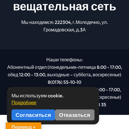
вещательная сеть
Мы находимся: 222304, г.Молодечно, ул.
Громадовская, д.3А
Наши телефоны:
Абонентный отдел (понедельник-пятница 8:00 - 17:00,
обед 12:00 - 13:00, выходные – суббота, воскресенье)
8(0176) 55-10-10
Рекламный отдел (понедельник-пятница 8:00 - 17:00,
Мы используем cookie.
обед 12:00 - 13:00, выходные – суббота, воскресенье)
Подробнее
8(0176): 54 95 80, МТС +375 29 201 78 35
Согласиться
Отказаться
Перевод »