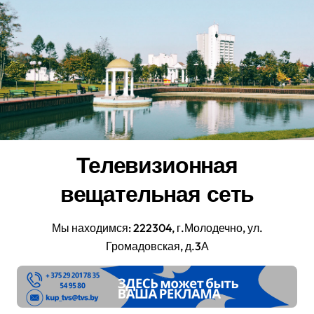
Перейти
к
содержанию
Телевизионная
вещательная сеть
Мы находимся: 222304, г.Молодечно, ул.
Громадовская, д.3А