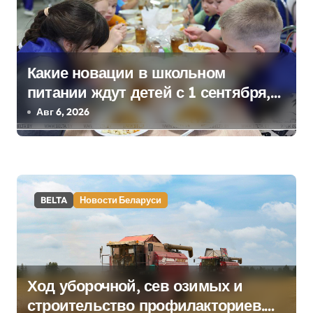
и
с
Какие новации в школьном
я
питании ждут детей с 1 сентября,
м
рассказали в правительстве
Авг 6, 2026
BELTA
Новости Беларуси
Ход уборочной, сев озимых и
строительство профилакториев.