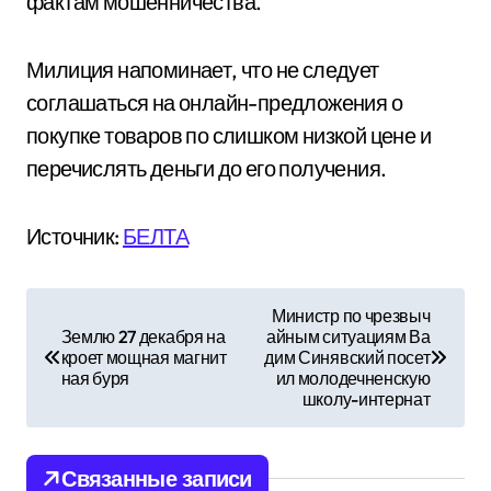
фактам мошенничества.
Милиция напоминает, что не следует
соглашаться на онлайн-предложения о
покупке товаров по слишком низкой цене и
перечислять деньги до его получения.
Источник:
БЕЛТА
Н
Министр по чрезвыч
Землю 27 декабря на
айным ситуациям Ва
а
кроет мощная магнит
дим Синявский посет
ная буря
ил молодечненскую
в
школу-интернат
и
Связанные записи
г