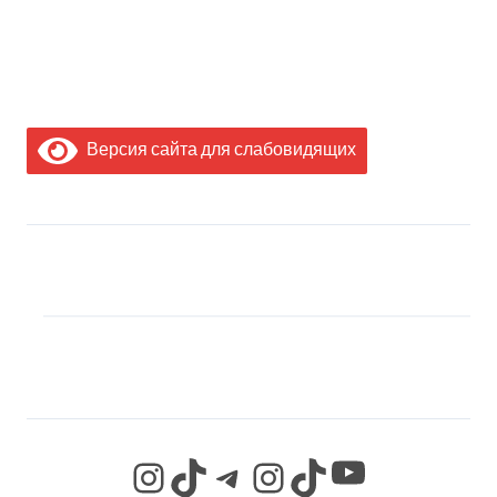
Версия сайта для слабовидящих
МЫ В СОЦИАЛЬНЫХ
СЕТЯХ
YouTube
Instagram
TikTok
Telegram
Instagram
TikTok