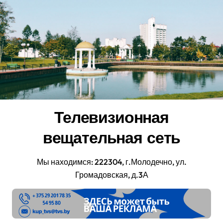
Перейти
к
содержанию
Телевизионная
вещательная сеть
Мы находимся: 222304, г.Молодечно, ул.
Громадовская, д.3А