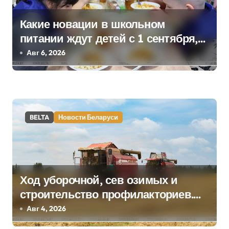
с
я
Какие новации в школьном
питании ждут детей с 1 сентября,
м
рассказали в правительстве
Авг 6, 2026
BELTA
Новости Беларуси
Ход уборочной, сев озимых и
строительство профилакториев.
Лукашенко заслушал доклад главы
Авг 4, 2026
Минсельхозпрода