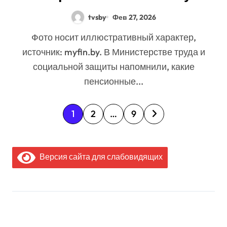
положено в Беларуси
tvsby
Фев 27, 2026
Фото носит иллюстративный характер,
источник: myfin.by. В Министерстве труда и
социальной защиты напомнили, какие
пенсионные...
П
1
2
…
9
а
г
Версия сайта для слабовидящих
и
н
а
МЫ В СОЦИАЛЬНЫХ