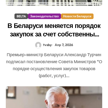
BELTA
Законодательство
Новости Беларуси
В Беларуси меняется порядок
закупок за счет собственных
средств. Что важно знать?
tvsby
Апр 7, 2026
Премьер-министр Беларуси Александр Турчин
подписал постановление Совета Министров “О
порядке осуществления закупок товаров
(работ, услуг)...