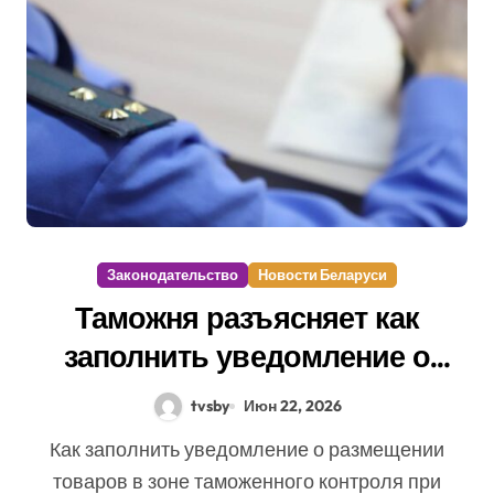
Законодательство
Новости Беларуси
Таможня разъясняет как
заполнить уведомление о
размещении товаров в зоне
tvsby
Июн 22, 2026
таможенного контроля
Как заполнить уведомление о размещении
товаров в зоне таможенного контроля при