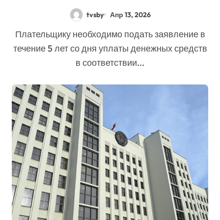
платежей, контроль за
tvsby
Апр 13, 2026
которыми осуществляется
Плательщику необходимо подать заявление в
таможенными органами,
течение 5 лет со дня уплаты денежных средств
установлены Налоговым
в соответствии...
кодексом и Законом о
таможенном регулировании