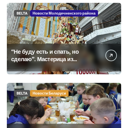
BELTA
Новости Молодечненского района
“Не буду есть и спать, но
сделаю”. Мастерица из
Молодечно о 50-
килограммовом каравае для
Дворца Независимости
BELTA
Новости Беларуси