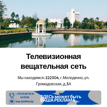
Перейти
к
содержанию
Телевизионная
вещательная сеть
Мы находимся: 222304, г.Молодечно, ул.
Громадовская, д.3А