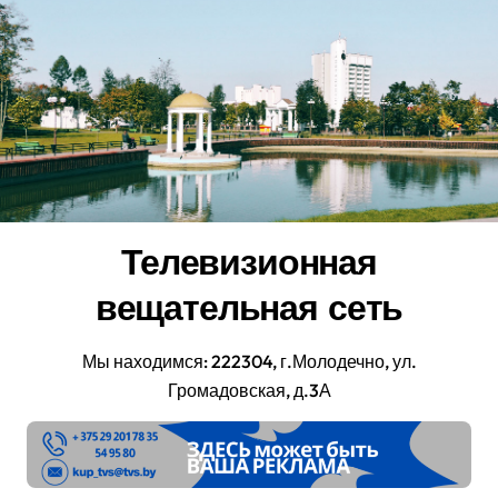
Перейти
к
содержанию
Телевизионная
вещательная сеть
Мы находимся: 222304, г.Молодечно, ул.
Громадовская, д.3А