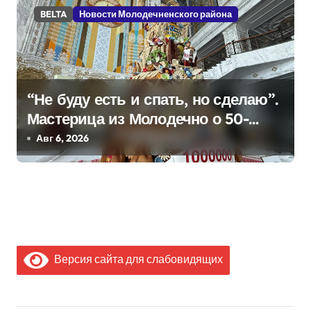
BELTA
Новости Молодечненского района
“Не буду есть и спать, но сделаю”.
Мастерица из Молодечно о 50-
килограммовом каравае для
Авг 6, 2026
Дворца Независимости
Версия сайта для слабовидящих