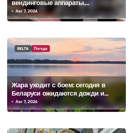
п
вендинговые аппараты.
Минобразования об изменениях в
Авг 7, 2026
о
школьном питании
з
а
BELTA
Погода
п
и
с
Жара уходит с боем: сегодня в
я
Беларуси ожидаются дожди и
м
грозы
Авг 7, 2026