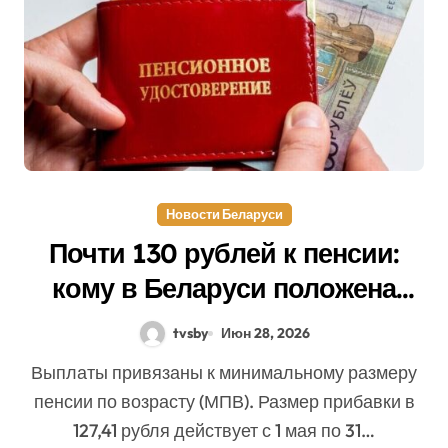
Новости Беларуси
Почти 130 рублей к пенсии:
кому в Беларуси положена
такая прибавка
tvsby
Июн 28, 2026
Выплаты привязаны к минимальному размеру
пенсии по возрасту (МПВ). Размер прибавки в
127,41 рубля действует с 1 мая по 31…