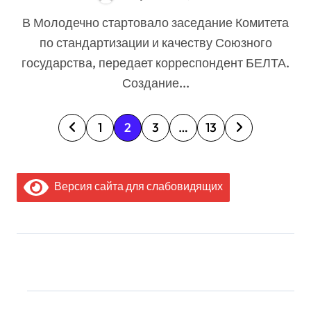
Союзного государства
В Молодечно стартовало заседание Комитета
по стандартизации и качеству Союзного
государства, передает корреспондент БЕЛТА.
Создание...
П
1
2
3
…
13
а
г
Версия сайта для слабовидящих
и
н
а
МЫ В СОЦИАЛЬНЫХ
ц
СЕТЯХ