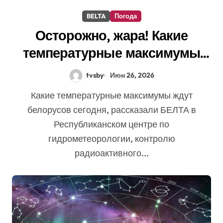
BELTA
Погода
Осторожно, жара! Какие
температурные максимумы
ждут белорусов сегодня
tvsby
Июн 26, 2026
Какие температурные максимумы ждут
белорусов сегодня, рассказали БЕЛТА в
Республиканском центре по
гидрометеорологии, контролю
радиоактивного...