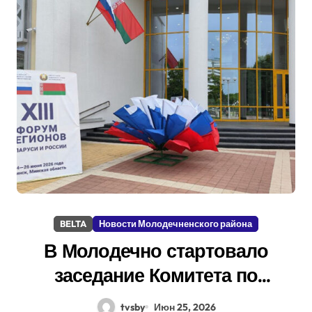
BELTA
Новости Молодечненского района
В Молодечно стартовало
заседание Комитета по
стандартизации и качеству
tvsby
Июн 25, 2026