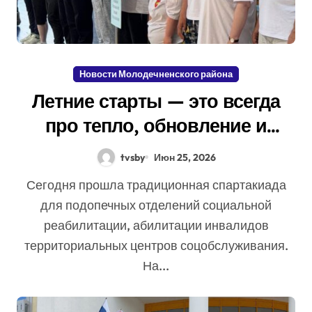
Новости Молодечненского района
Летние старты — это всегда
про тепло, обновление и
новые победы!
tvsby
Июн 25, 2026
Сегодня прошла традиционная спартакиада
для подопечных отделений социальной
реабилитации, абилитации инвалидов
территориальных центров соцобслуживания.
На...