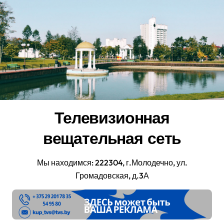
Перейти
к
содержанию
Телевизионная
вещательная сеть
Мы находимся: 222304, г.Молодечно, ул.
Громадовская, д.3А