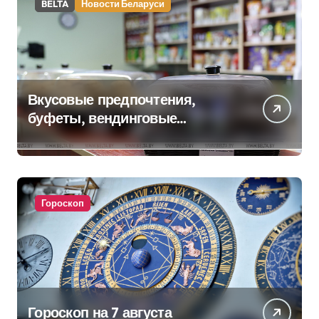
BELTA
Новости Беларуси
Вкусовые предпочтения,
буфеты, вендинговые
аппараты. Минобразования об
изменениях в школьном
питании
Гороскоп
Гороскоп на 7 августа