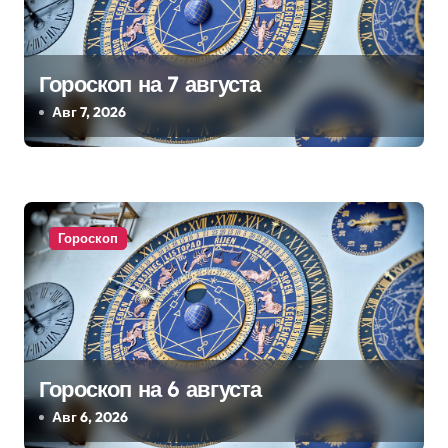
я
п
Гороскоп на 7 августа
о
Авг 7, 2026
з
а
п
Гороскоп
и
с
я
Гороскоп на 6 августа
м
Авг 6, 2026