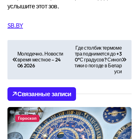
услышите этот зов.
SB.BY
Н
Где столбик термоме
Молодечно. Новости
тра поднимется до +3
а
время местное – 24
0°С градусов? Синоп
06 2026
тики о погоде в Белар
в
уси
и
Связанные записи
г
а
Гороскоп
ц
и