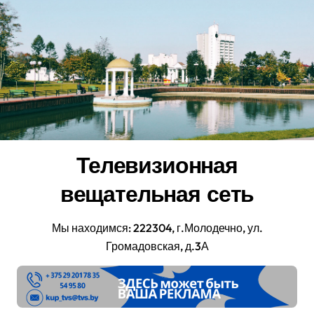
Перейти
к
содержанию
Телевизионная
вещательная сеть
Мы находимся: 222304, г.Молодечно, ул.
Громадовская, д.3А