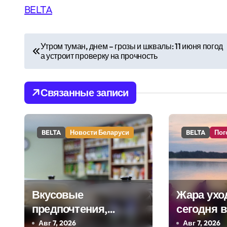
BELTA
Н
Утром туман, днем – грозы и шквалы: 11 июня погод
а устроит проверку на прочность
а
в
Связанные записи
и
г
BELTA
Новости Беларуси
BELTA
Пог
а
ц
и
Вкусовые
Жара уход
я
предпочтения,
сегодня 
буфеты,
ожидаютс
Авг 7, 2026
Авг 7, 2026