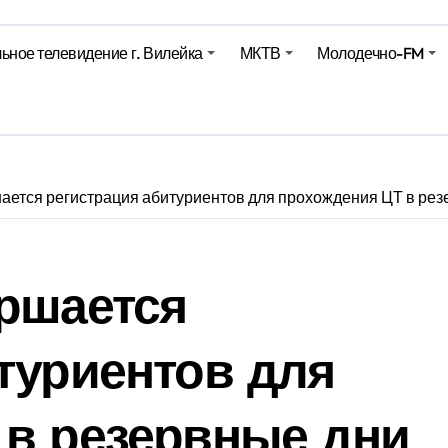
ьное телевидение г. Вилейка
МКТВ
Молодечно-FM
е – 05 08 2026
е – 07 08 20
ается регистрация абитуриентов для прохождения ЦТ в ре
ршается
туриентов для
 в резервные дни