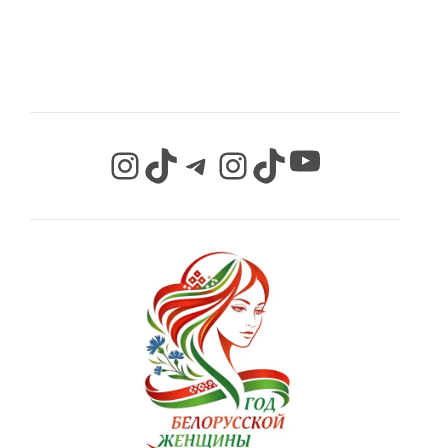
СЕТЯХ
YouTube
Instagram
TikTok
Telegram
Instagram
TikTok