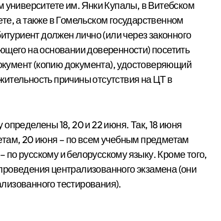
м университете им. Янки Купалы, в Витебском
те, а также в Гомельском государственном
битуриент должен лично (или через законного
ющего на основании доверенности) посетить
документ (копию документа), удостоверяющий
ительность причины отсутствия на ЦТ в
определены 18, 20 и 22 июня. Так, 18 июня
етам, 20 июня – по всем учебным предметам
 – по русскому и белорусскому языку. Кроме того,
проведения централизованного экзамена (они
лизованного тестирования).