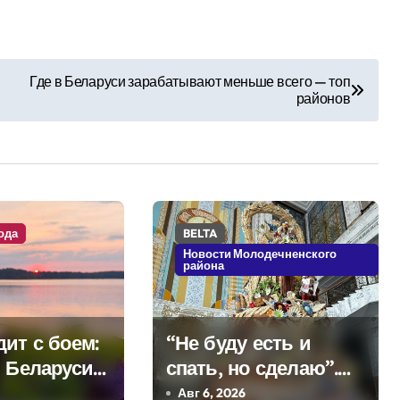
Где в Беларуси зарабатывают меньше всего — топ
районов
ода
BELTA
Новости Молодечненского
района
ит с боем:
“Не буду есть и
в Беларуси
спать, но сделаю”.
я дожди и
Мастерица из
Авг 6, 2026