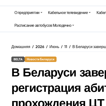
Гороскоп на 6 августа
О предприятии
Кабельное телевидение
Кабел
Молодечно. Новости время местно
Молодечно. Новости время местно
Расписание автобусов Молодечно
Домашняя
2026
Июнь
11
В Беларуси заверш
BELTA
Новости Беларуси
В Беларуси заве
регистрация аби
прохождения ЦТ