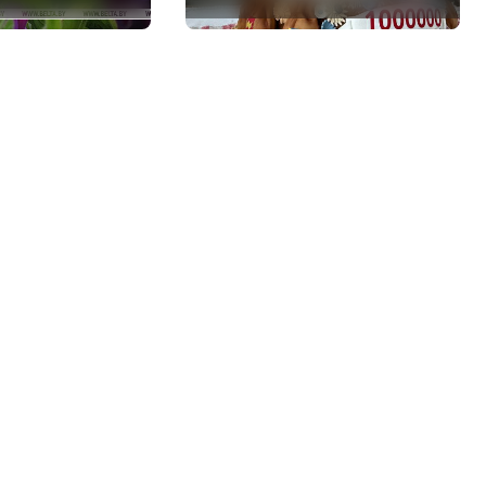
Молодечно о 50-
килограммовом
каравае для Дворца
Независимости