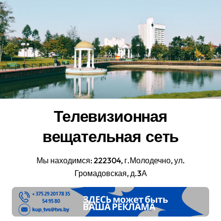
Перейти
к
содержанию
Телевизионная
вещательная сеть
Мы находимся: 222304, г.Молодечно, ул.
Громадовская, д.3А