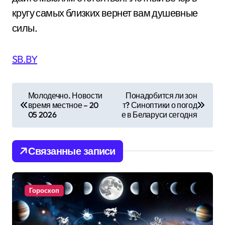
кругу самых близких вернет вам душевные
силы.
SB.BY
Н
Молодечно. Новости
Понадобится ли зон
время местное – 20
т? Синоптики о погод
а
05 2026
е в Беларуси сегодня
в
и
Связанные записи
г
а
Гороскоп
ц