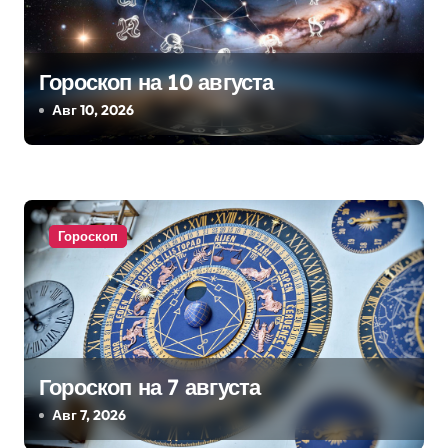
и
я
Гороскоп на 10 августа
п
Авг 10, 2026
о
з
а
Гороскоп
п
и
с
я
Гороскоп на 7 августа
Авг 7, 2026
м