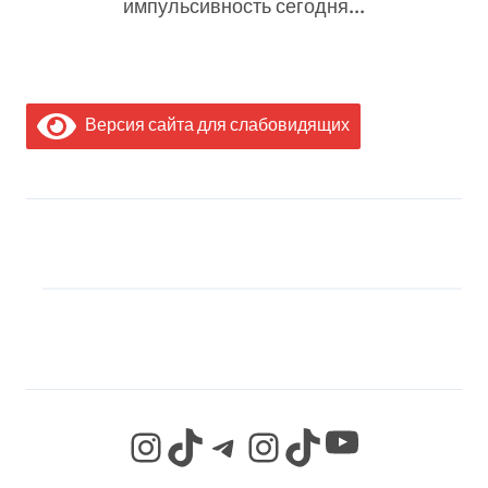
импульсивность сегодня...
Версия сайта для слабовидящих
МЫ В СОЦИАЛЬНЫХ
СЕТЯХ
YouTube
Instagram
TikTok
Telegram
Instagram
TikTok