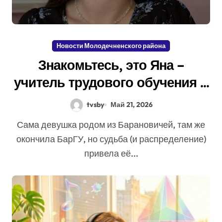
Новости Молодечненского района
Знакомьтесь, это Яна –
учитель трудового обучения в
средней школе №12 города
tvsby
Май 21, 2026
Молодечно
Сама девушка родом из Барановичей, там же
окончила БарГУ, но судьба (и распределение)
привела её...