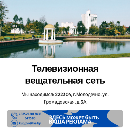
Перейти
к
содержанию
Телевизионная
вещательная сеть
Мы находимся: 222304, г.Молодечно, ул.
Громадовская, д.3А