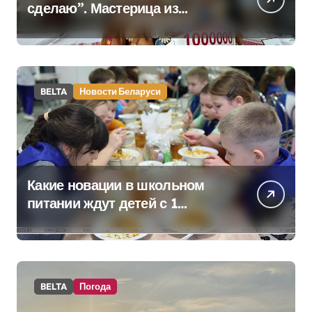
сделаю”. Мастерица из
Молодечно о 50-
килограммовом каравае для
Дворца Независимости
BELTA
Новости Беларуси
Какие новации в школьном
питании ждут детей с 1
сентября, рассказали в
правительстве
BELTA
Погода