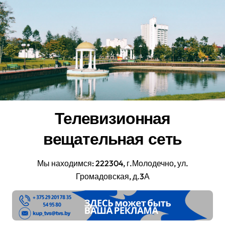
Перейти
к
содержанию
Телевизионная
вещательная сеть
Мы находимся: 222304, г.Молодечно, ул.
Громадовская, д.3А