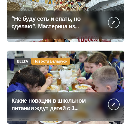
“Не буду есть и спать, но
сделаю”. Мастерица из
Молодечно о 50-
килограммовом каравае для
Дворца Независимости
BELTA
Новости Беларуси
Какие новации в школьном
питании ждут детей с 1
сентября, рассказали в
правительстве