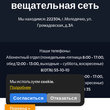
вещательная сеть
Мы находимся: 222304, г.Молодечно, ул.
Громадовская, д.3А
Наши телефоны:
Абонентный отдел (понедельник-пятница 8:00 - 17:00,
обед 12:00 - 13:00, выходные – суббота, воскресенье)
8(0176) 55-10-10
Рекламный отдел (понедельник-пятница 8:00 - 17:00,
Мы используем cookie.
обед 12:00 - 13:00, выходные – суббота, воскресенье)
Подробнее
8(0176): 54 95 80, МТС +375 29 201 78 35
Согласиться
Отказаться
Перевод »