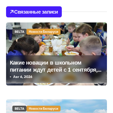
и
Связанные записи
г
а
BELTA
Новости Беларуси
ц
и
я
Какие новации в школьном
п
питании ждут детей с 1 сентября,
рассказали в правительстве
Авг 6, 2026
о
з
а
BELTA
Новости Беларуси
п