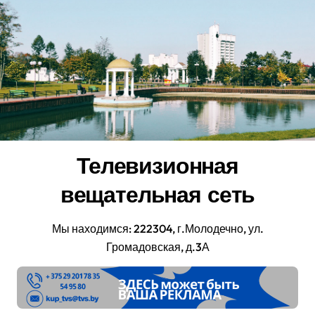
Перейти
к
содержанию
Телевизионная
вещательная сеть
Мы находимся: 222304, г.Молодечно, ул.
Громадовская, д.3А