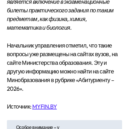
является включение в экзаменационные
билеты практического задания по таким
предметам, как физика, химия,
математика и биология.
Начальник управления отметил, что такие
вопросы уже размещены на сайтах вузов, на
сайте Министерства образования. Эту и
другую информацию можно найти на сайте
Минобразования в рубрике «Абитуриенту –
2026».
Источник:
MYFIN.BY
Н
Особое внимание – у