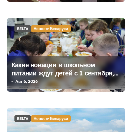
а
п
BELTA
Новости Беларуси
и
с
я
Какие новации в школьном
м
питании ждут детей с 1 сентября,
рассказали в правительстве
Авг 6, 2026
BELTA
Новости Беларуси