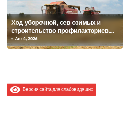
Ход уборочной, сев озимых и
строительство профилакториев.
Лукашенко заслушал доклад главы
Авг 4, 2026
Минсельхозпрода
Версия сайта для слабовидящих
МЫ В СОЦИАЛЬНЫХ