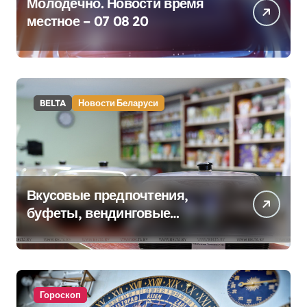
Молодечно. Новости время
местное – 07 08 20
BELTA
Новости Беларуси
Вкусовые предпочтения,
буфеты, вендинговые
аппараты. Минобразования об
изменениях в школьном
питании
Гороскоп