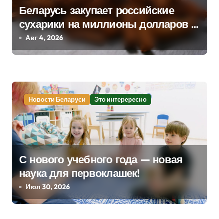
Беларусь закупает российские
о
сухарики на миллионы долларов –
з
смотрим сумму
Авг 4, 2026
а
п
и
Новости Беларуси
Это интерересно
с
я
м
С нового учебного года — новая
наука для первоклашек!
Июл 30, 2026