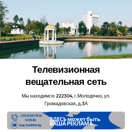
Перейти
к
содержанию
Телевизионная
вещательная сеть
Мы находимся: 222304, г.Молодечно, ул.
Громадовская, д.3А