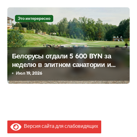
Это интерересно
Белорусы отдали 5 600 BYN за
неделю в элитном санатории и
сравнили его с турецким all
Июл 19, 2026
inclusive
Версия сайта для слабовидящих