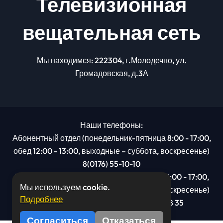
Телевизионная
вещательная сеть
Мы находимся: 222304, г.Молодечно, ул.
Громадовская, д.3А
Наши телефоны:
Абонентный отдел (понедельник-пятница 8:00 - 17:00,
обед 12:00 - 13:00, выходные – суббота, воскресенье)
8(0176) 55-10-10
Рекламный отдел (понедельник-пятница 8:00 - 17:00,
Мы используем cookie.
обед 12:00 - 13:00, выходные – суббота, воскресенье)
Подробнее
8(0176): 54 95 80, МТС +375 29 201 78 35
Согласиться
Отказаться