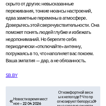
скрыто от других: невысказанные
переживания, тонкие нюансы настроений,
едва заметные перемены в атмосфере.
Доверьтесь этой сверхчувствительности. Она
поможет понять людей глубже и избежать
недопониманий. Но берегите себя:
периодически «отключайте» антенну,
погружаясь в то, что наполняет вас покоем.
Ваша эмпатия — дар, а не обязанность.
SB.BY
Н
От комфортной весн
ы к непогоде? Что пр
а
Новости время мест
огнозируют белоруса
ное – 22 04 2026
м на сегодня синопти