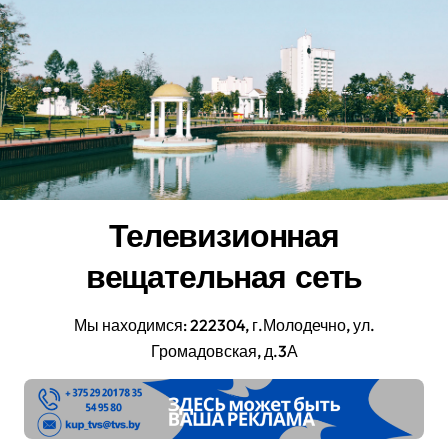
Перейти
к
содержанию
Телевизионная
вещательная сеть
Мы находимся: 222304, г.Молодечно, ул.
Громадовская, д.3А