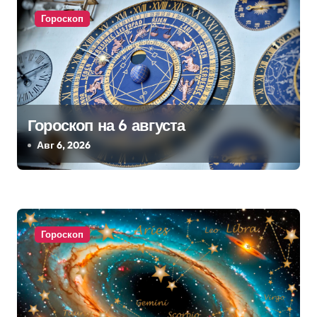
п
Гороскоп
и
с
я
Гороскоп на 6 августа
м
Авг 6, 2026
Гороскоп