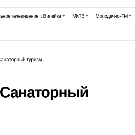
Синоптики рассказали о погоде на сегодня
ьное телевидение г. Вилейка
МКТВ
Молодечно-FM
е – 05 08 2026
е – 07 08 20
Санаторный туризм
 Санаторный