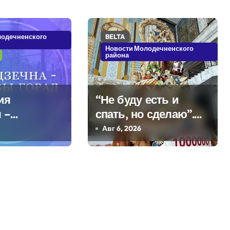
лодечненского
BELTA
Новости Молодечненского
района
ия
“Не буду есть и
 –
спать, но сделаю”.
кое
Мастерица из
Авг 6, 2026
Молодечно о 50-
килограммовом
каравае для Дворца
Независимости