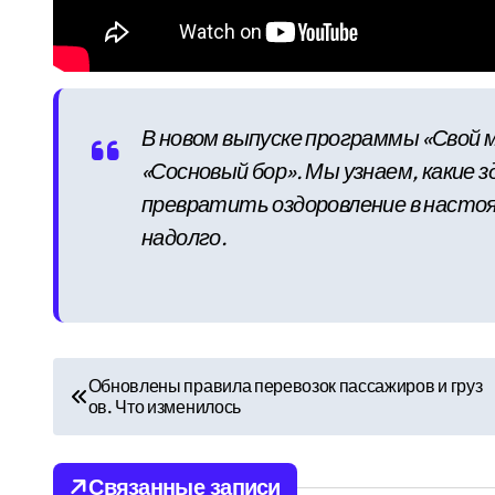
В новом выпуске программы «Свой
«Сосновый бор». Мы узнаем, какие 
превратить оздоровление в насто
надолго.
Н
Обновлены правила перевозок пассажиров и груз
ов. Что изменилось
а
в
Связанные записи