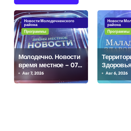
и
г
Новости Молодечненского
Новости Мо
района
района
а
Программы
Программы
ц
и
Молодечно. Новости
Территор
я
время местное – 07
Здоровья
08 20
Березинс
Авг 7, 2026
Авг 6, 2026
п
о
з
а
п