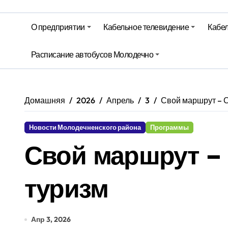
На юге – зной, на севере – град. 
Гороскоп на 6 августа
О предприятии
Кабельное телевидение
Кабел
Молодечно. Новости время местно
Расписание автобусов Молодечно
Молодечно. Новости время местно
Домашняя
2026
Апрель
3
Свой маршрут – 
Новости Молодечненского района
Программы
Свой маршрут –
туризм
Апр 3, 2026