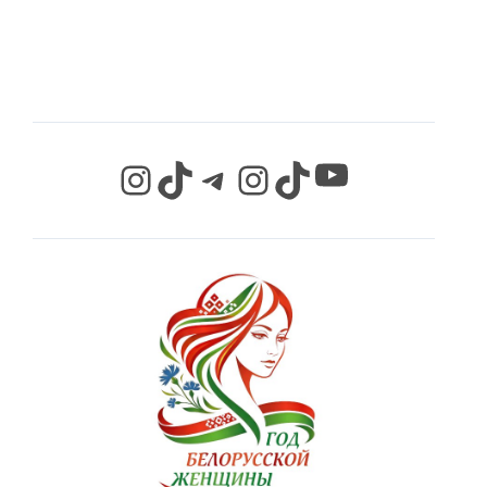
СЕТЯХ
YouTube
Instagram
TikTok
Telegram
Instagram
TikTok