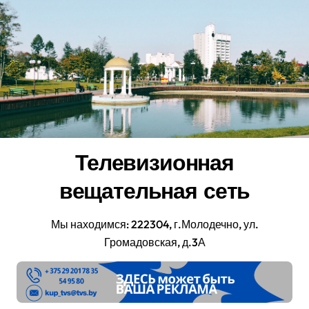
Перейти
к
содержанию
Телевизионная
вещательная сеть
Мы находимся: 222304, г.Молодечно, ул.
Громадовская, д.3А