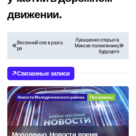
движении.
Н
Лукашенко открыл в
Весенний сев в разга
Минске поликлинику
а
ре
будущего
в
и
Связанные записи
г
а
Новости Молодечненского района
Программы
ц
и
Молодечно. Новости время