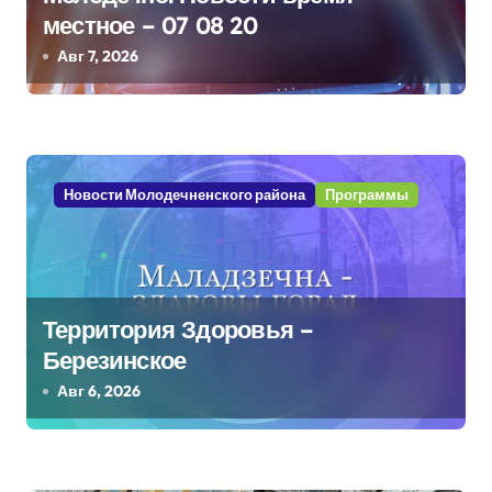
я
местное – 07 08 20
п
Авг 7, 2026
о
з
а
Новости Молодечненского района
Программы
п
и
с
Территория Здоровья –
я
Березинское
Авг 6, 2026
м