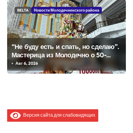
BELTA
Новости Молодечненского района
“Не буду есть и спать, но сделаю”.
Мастерица из Молодечно о 50-
килограммовом каравае для
Авг 6, 2026
Дворца Независимости
Версия сайта для слабовидящих