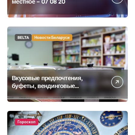
местное – 07 08 20
BELTA
Новости Беларуси
Вкусовые предпочтения,
буфеты, вендинговые
аппараты. Минобразования об
изменениях в школьном
питании
Гороскоп