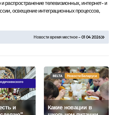
о и распространение телевизионных, интернет- и
оссии, освещение интеграционных процессов,
Новости время местное – 01 04 2026
BELTA
Новости Беларуси
лодечненского
есть и
Какие новации в
 сделаю”.
школьном питании