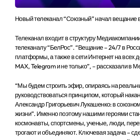
Новый телеканал “Союзный” начал вещание 
Телеканал входит в структуру Медиакомпании
телеканалу “БелРос”. “Вещание – 24/7 в Росси
платформы, а также в сети Интернет на всех д
MAX, Telegram и не только”, – рассказали в 
“Мы будем строить эфир, опираясь на реальн
руководствоваться принципом, который нак
Александр Григорьевич Лукашенко: в союзном 
жизни”. Именно поэтому нашими героями стан
космонавты, спортсмены, ученые, люди, переж
трогают и объединяют. Ключевая задача – с