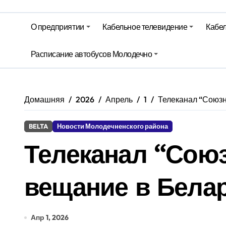
Гороскоп на 5 августа
Беларусь закупает российские су
О предприятии
Кабельное телевидение
Кабел
Ход уборочной, сев озимых и стр
Расписание автобусов Молодечно
Территория Здоровья – Березинск
Домашняя
2026
Апрель
1
Телеканал “Союзн
BELTA
Новости Молодечненского района
Телеканал “Сою
вещание в Белар
Апр 1, 2026