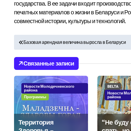
государства. В ее задачи входит производств
печатных материалов о жизни в Беларуси и Р
совместной истории, культуры и технологий.
Н
Базовая арендная величина выросла в Беларуси
а
в
Связанные записи
и
г
Новости Молодечненского
BELTA
района
Новости Мо
а
Программы
района
ц
Территория
“Не буду 
и
Здоровья –
спать, но