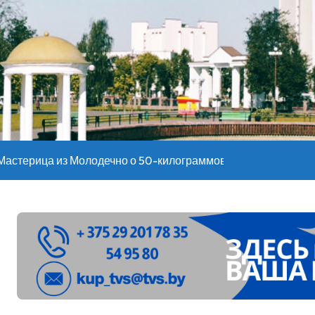
оительство профилакториев. Лукашенко заслушал доклад гл
ое
”. Мастерица из Молодечно о 50-килограммовом каравае для
ждут детей с 1 сентября, рассказали в правительстве
Синоптики рассказали о погоде на сегодня
е – 05 08 2026
лен в Беларуси из-за жары