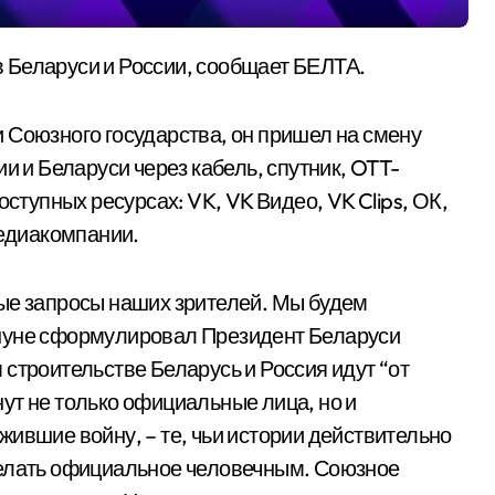
в Беларуси и России, сообщает БЕЛТА.
 Союзного государства, он пришел на смену
и и Беларуси через кабель, спутник, OTT-
оступных ресурсах: VK, VK Видео, VK Clips, ОК,
Медиакомпании.
ые запросы наших зрителей. Мы будем
ануне сформулировал Президент Беларуси
строительстве Беларусь и Россия идут “от
ут не только официальные лица, но и
ившие войну, – те, чьи истории действительно
делать официальное человечным. Союзное