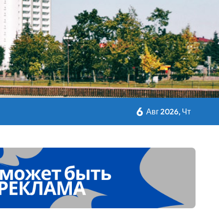
авы Минсельхозпрода
 Дворца Независимости
6
Авг 2026, Чт