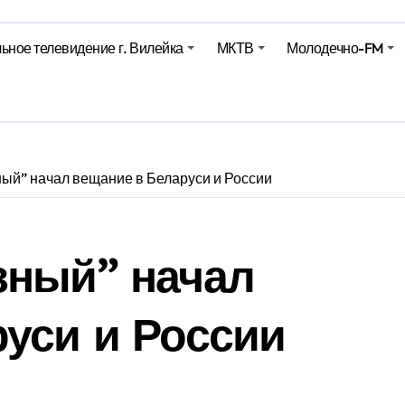
харики на миллионы долларов – смотрим сумму
ьное телевидение г. Вилейка
МКТВ
Молодечно-FM
оительство профилакториев. Лукашенко заслушал доклад гл
ое
ый” начал вещание в Беларуси и России
зный” начал
уси и России