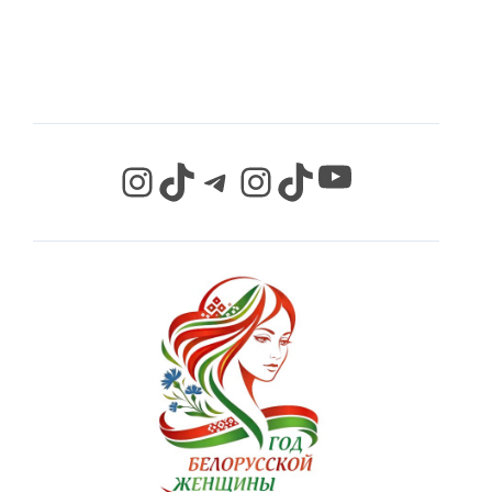
СЕТЯХ
YouTube
Instagram
TikTok
Telegram
Instagram
TikTok