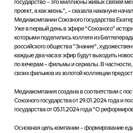
государство – это миллионы живых связей меж
проект, а как жизнь”, – сказала накануне нач
Медиакомпании Союзного государства Екате
Уже в первый день в эфире “Союзного” истор
которыми поделились коллеги из Белтелерад
российского общества “Знание”, художестве
каждые два часа в эфир будут выходить новос
по вечерам – фильмы и сериалы. В частности
своих фильмов из золотой коллекции предос
Медиакомпания создана в соответствии с по
Союзного государства от 29.01.2024 года и 
государства от 05.11.2024 года “О реформир
Основная цель компании – формирование ед