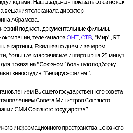
ду людьми. Наша задача – показать союз не как
ала вещания телеканала директор
рина Абрамова.
ический подкаст, документальные фильмы,
иокомпании, телеканалов
ОНТ
,
СТВ
, “Мир”, RT,
нные картины. Ежедневно днем и вечером
ти, большие классические интервью на 25 минут,
, для показа на “Союзном” большую подборку
тавит киностудия “Беларусьфильм”.
становлением Высшего государственного совета
постановлением Совета Министров Союзного
овании СМИ Союзного государства”.
иного информационного пространства Союзного