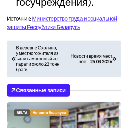
госучреждения).
Источник:
Министерство труда и социальной
защиты Республики Беларусь
Н
В деревне Схолино,
у местного жителя из
а
Новости время мест
ъяли самогонный ап
ное – 25 03 2026
парат и около 23 тонн
в
браги
и
Связанные записи
г
а
BELTA
Новости Беларуси
ц