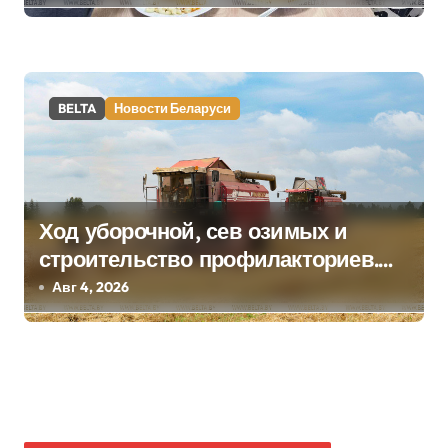
BELTA
Новости Беларуси
Ход уборочной, сев озимых и
строительство профилакториев.
Лукашенко заслушал доклад главы
Авг 4, 2026
Минсельхозпрода