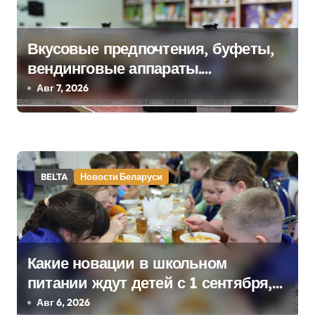
и
я
Вкусовые предпочтения, буфеты,
п
вендинговые аппараты.
о
Минобразования об изменениях в
Авг 7, 2026
школьном питании
з
а
п
BELTA
Новости Беларуси
и
с
я
Какие новации в школьном
питании ждут детей с 1 сентября,
м
рассказали в правительстве
Авг 6, 2026