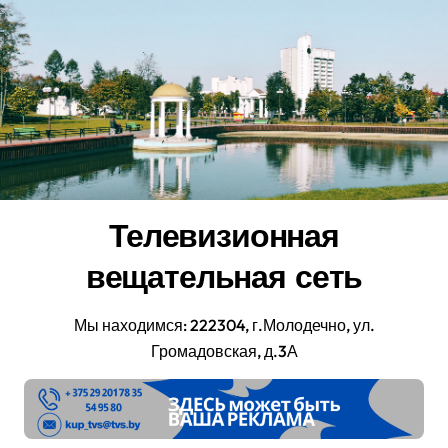
Перейти
к
содержанию
Телевизионная
вещательная сеть
Мы находимся: 222304, г.Молодечно, ул.
Громадовская, д.3А