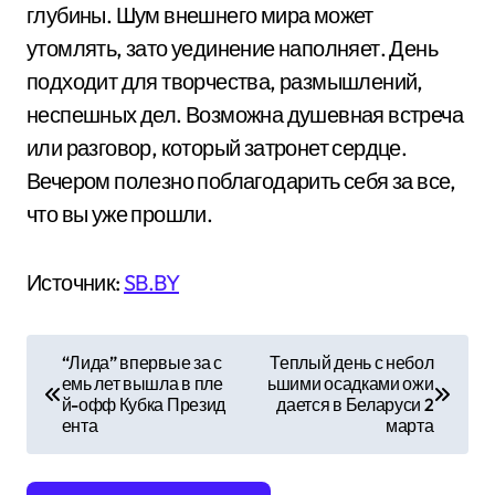
глубины. Шум внешнего мира может
утомлять, зато уединение наполняет. День
подходит для творчества, размышлений,
неспешных дел. Возможна душевная встреча
или разговор, который затронет сердце.
Вечером полезно поблагодарить себя за все,
что вы уже прошли.
Источник:
SB.BY
Н
“Лида” впервые за с
Теплый день с небол
емь лет вышла в пле
ьшими осадками ожи
а
й-офф Кубка Презид
дается в Беларуси 2
ента
марта
в
и