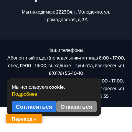
Мы находимся: 222304, г.Молодечно, ул.
Громадовская, д.3А
Наши телефоны:
Абонентный отдел (понедельник-пятница 8:00 - 17:00,
обед 12:00 - 13:00, выходные – суббота, воскресенье)
8(0176) 55-10-10
Рекламный отдел (понедельник-пятница 8:00 - 17:00,
Мы используем cookie.
обед 12:00 - 13:00, выходные – суббота, воскресенье)
Подробнее
8(0176): 54 95 80, МТС +375 29 201 78 35
Согласиться
Отказаться
Перевод »