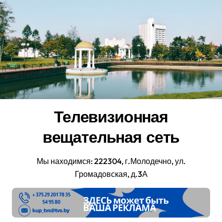
Перейти
к
содержанию
Телевизионная
вещательная сеть
Мы находимся: 222304, г.Молодечно, ул.
Громадовская, д.3А