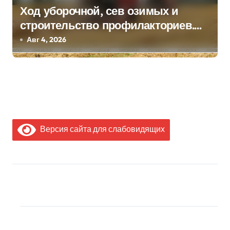
Ход уборочной, сев озимых и
строительство профилакториев.
Лукашенко заслушал доклад главы
Авг 4, 2026
Минсельхозпрода
Версия сайта для слабовидящих
МЫ В СОЦИАЛЬНЫХ
СЕТЯХ