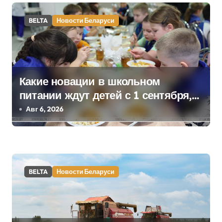
а
BELTA
Новости Беларуси
п
и
с
Какие новации в школьном
я
питании ждут детей с 1 сентября,
м
рассказали в правительстве
Авг 6, 2026
BELTA
Новости Беларуси