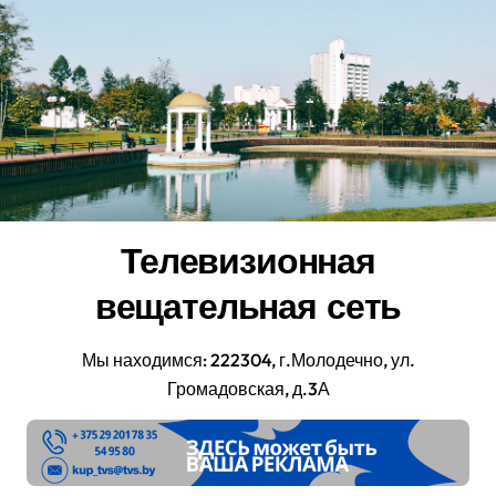
Перейти
к
содержанию
Телевизионная
вещательная сеть
Мы находимся: 222304, г.Молодечно, ул.
Громадовская, д.3А