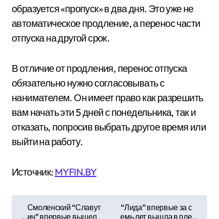
образуется «пропуск» в два дня. Это уже не
автоматическое продление, а перенос части
отпуска на другой срок.
В отличие от продления, перенос отпуска
обязательно нужно согласовывать с
нанимателем. Он имеет право как разрешить
вам начать эти 5 дней с понедельника, так и
отказать, попросив выбрать другое время или
выйти на работу.
Источник:
MYFIN.BY
Н
Смоленский “Славут
“Лида” впервые за с
ич” впервые вышел
емь лет вышла в пле