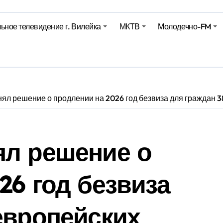
ьное телевидение г. Вилейка
МКТВ
Молодечно-FM
е – 05 08 2026
е – 07 08 20
ял решение о продлении на 2026 год безвиза для граждан 3
ял решение о
26 год безвиза
европейских