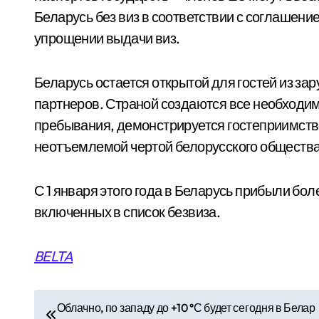
Беларусь без виз в соответствии с соглашени
упрощении выдачи виз.
Беларусь остается открытой для гостей из за
партнеров. Страной создаются все необходим
пребывания, демонстрируется гостеприимств
неотъемлемой чертой белорусского общества
С 1 января этого года в Беларусь прибыли бол
включенных в список безвиза.
BELTA
Н
Облачно, по западу до +10 °С будет сегодня в Белар