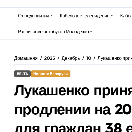
Гороскоп на 6 августа
О предприятии
Кабельное телевидение
Кабел
Молодечно. Новости время местно
Расписание автобусов Молодечно
Молодечно. Новости время местно
Домашняя
2025
Декабрь
10
Лукашенко прин
BELTA
Новости Беларуси
Лукашенко прин
продлении на 20
для граждан 38 