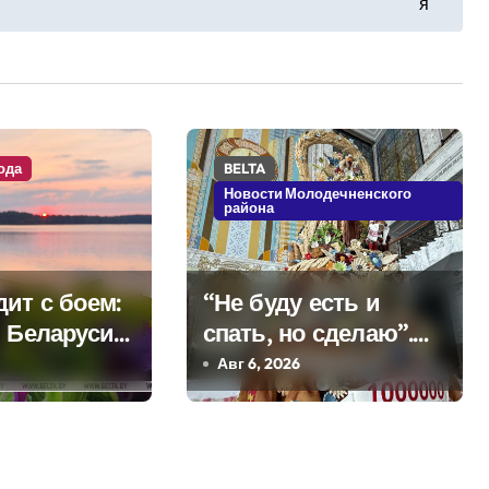
я
ода
BELTA
Новости Молодечненского
района
ит с боем:
“Не буду есть и
в Беларуси
спать, но сделаю”.
я дожди и
Мастерица из
Авг 6, 2026
Молодечно о 50-
килограммовом
каравае для Дворца
Независимости