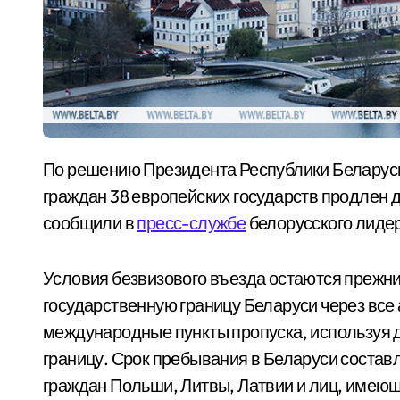
По решению Президента Республики Беларусь безвизовый режим въезда в страну для
граждан 38 европейских государств продлен д
сообщили в
пресс-службе
белорусского лиде
Условия безвизового въезда остаются прежни
государственную границу Беларуси через вс
международные пункты пропуска, используя 
границу. Срок пребывания в Беларуси составля
граждан Польши, Литвы, Латвии и лиц, имеющ