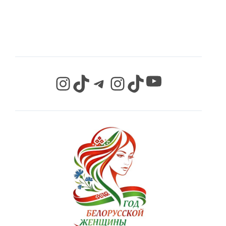
СЕТЯХ
YouTube
Instagram
TikTok
Telegram
Instagram
TikTok