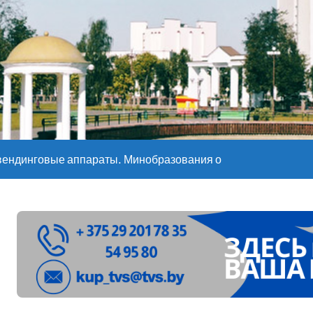
е – 05 08 2026
е – 07 08 20
вендинговые аппараты. Минобразования об изменениях в ш
ларуси ожидаются дожди и грозы
ое
”. Мастерица из Молодечно о 50-килограммовом каравае для
ждут детей с 1 сентября, рассказали в правительстве
Синоптики рассказали о погоде на сегодня