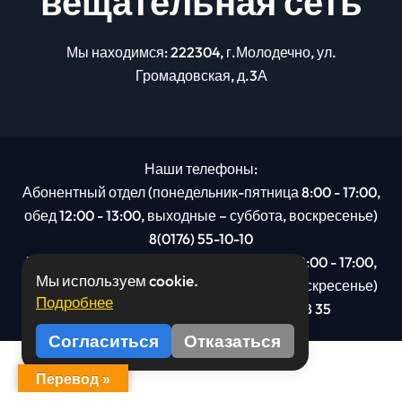
вещательная сеть
Мы находимся: 222304, г.Молодечно, ул.
Громадовская, д.3А
Наши телефоны:
Абонентный отдел (понедельник-пятница 8:00 - 17:00,
обед 12:00 - 13:00, выходные – суббота, воскресенье)
8(0176) 55-10-10
Рекламный отдел (понедельник-пятница 8:00 - 17:00,
Мы используем cookie.
обед 12:00 - 13:00, выходные – суббота, воскресенье)
Подробнее
8(0176): 54 95 80, МТС +375 29 201 78 35
Согласиться
Отказаться
Перевод »