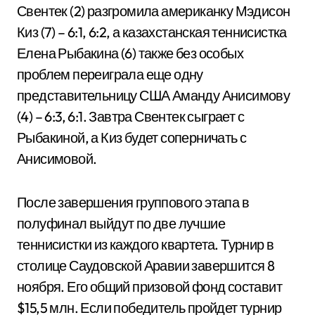
Свентек (2) разгромила американку Мэдисон
Киз (7) – 6:1, 6:2, а казахстанская теннисистка
Елена Рыбакина (6) также без особых
проблем переиграла еще одну
представительницу США Аманду Анисимову
(4) – 6:3, 6:1. Завтра Свентек сыграет с
Рыбакиной, а Киз будет соперничать с
Анисимовой.
После завершения группового этапа в
полуфинал выйдут по две лучшие
теннисистки из каждого квартета. Турнир в
столице Саудовской Аравии завершится 8
ноября. Его общий призовой фонд составит
$15,5 млн. Если победитель пройдет турнир