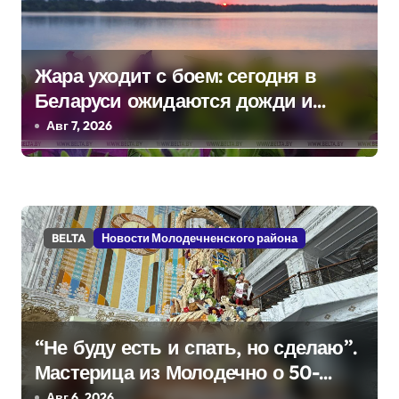
и
с
Жара уходит с боем: сегодня в
я
Беларуси ожидаются дожди и
грозы
Авг 7, 2026
м
BELTA
Новости Молодечненского района
“Не буду есть и спать, но сделаю”.
Мастерица из Молодечно о 50-
килограммовом каравае для
Авг 6, 2026