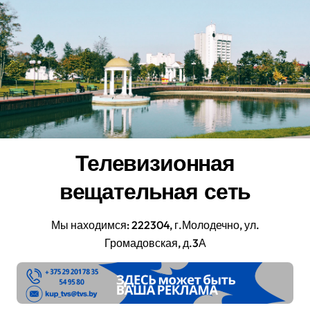
Перейти
к
содержанию
Телевизионная
вещательная сеть
Мы находимся: 222304, г.Молодечно, ул.
Громадовская, д.3А