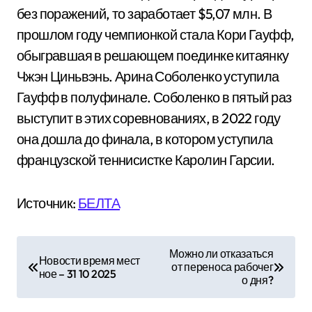
без поражений, то заработает $5,07 млн. В
прошлом году чемпионкой стала Кори Гауфф,
обыгравшая в решающем поединке китаянку
Чжэн Циньвэнь. Арина Соболенко уступила
Гауфф в полуфинале. Соболенко в пятый раз
выступит в этих соревнованиях, в 2022 году
она дошла до финала, в котором уступила
французской теннисистке Каролин Гарсии.
Источник:
БЕЛТА
Н
Можно ли отказаться
Новости время мест
от переноса рабочег
а
ное – 31 10 2025
о дня?
в