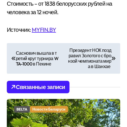
Стоимость – от 1838 белорусских рублей на
человека за 12 ночей.
Источник:
MYFIN.BY
Н
Президент НОК позд
Саснович вышла в т
равил Золотого с бро
а
ретий круг турнира W
нзой чемпионата мир
TA-1000 в Пекине
а в Шанхае
в
и
Связанные записи
г
а
BELTA
Новости Беларуси
ц