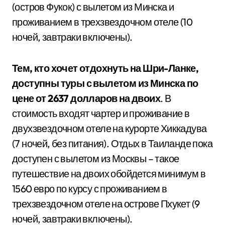
(остров Фукок) с вылетом из Минска и
проживанием в трехзвездочном отеле (10
ночей, завтраки включены).
Тем, кто хочет отдохнуть на Шри-Ланке,
доступны туры с вылетом из Минска по
цене от 2637 долларов на двоих
. В
стоимость входят чартер и проживание в
двухзвездочном отеле на курорте Хиккадува
(7 ночей, без питания). Отдых в Таиланде пока
доступен с вылетом из Москвы – такое
путешествие на двоих обойдется минимум в
1560 евро по курсу с проживанием в
трехзвездочном отеле на острове Пхукет (9
ночей, завтраки включены).