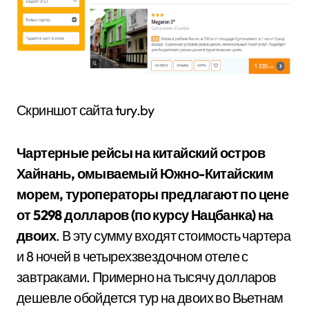
Скриншот сайта tury.by
Чартерные рейсы на китайский остров
Хайнань, омываемый Южно-Китайским
морем, туроператоры предлагают по цене
от 5298 долларов (по курсу Нацбанка) на
двоих
. В эту сумму входят стоимость чартера
и 8 ночей в четырехзвездочном отеле с
завтраками. Примерно на тысячу долларов
дешевле обойдется тур на двоих во Вьетнам