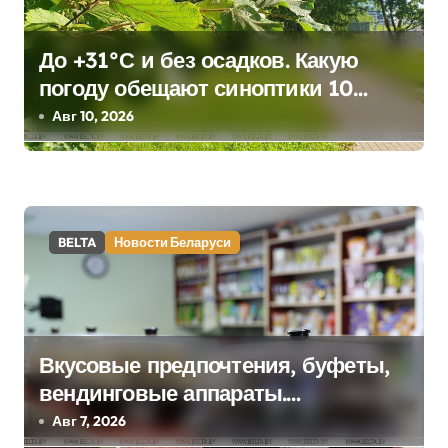
и
я
До +31°С и без осадков. Какую
п
погоду обещают синоптики 10
августа
Авг 10, 2026
о
з
а
BELTA
Новости Беларуси
п
и
с
Вкусовые предпочтения, буфеты,
я
вендинговые аппараты.
м
Минобразования об изменениях в
Авг 7, 2026