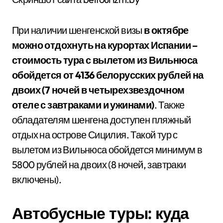
При наличии шенгенской визы
в октябре
можно отдохнуть на курортах Испании –
стоимость тура с вылетом из Вильнюса
обойдется от 4136 белорусских рублей на
двоих (7 ночей в четырехзвездочном
отеле с завтраками и ужинами)
. Также
обладателям шенгена доступен пляжный
отдых на острове Сицилия. Такой тур с
вылетом из Вильнюса обойдется минимум в
5800 рублей на двоих (8 ночей, завтраки
включены).
Автобусные туры: куда