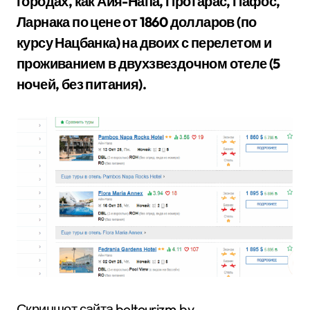
городах, как Айя-Напа, Протарас, Пафос,
Ларнака по цене от 1860 долларов (по
курсу Нацбанка) на двоих с перелетом и
проживанием в двухзвездочном отеле (5
ночей, без питания).
Скриншот сайта beltourizm.by