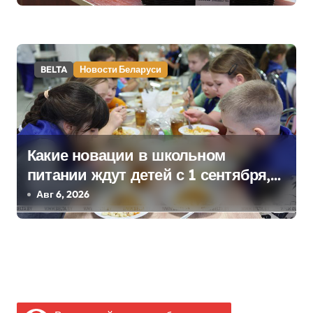
школьном питании
BELTA
Новости Беларуси
Какие новации в школьном
питании ждут детей с 1 сентября,
рассказали в правительстве
Авг 6, 2026