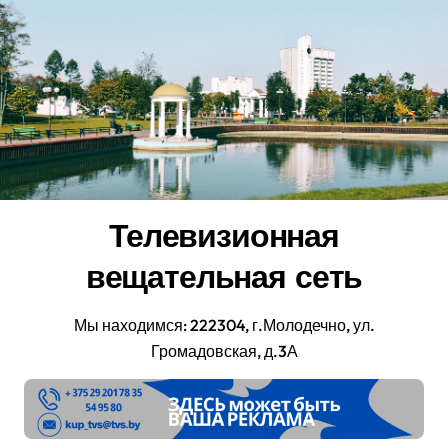
Перейти
к
содержанию
Телевизионная
вещательная сеть
Мы находимся: 222304, г.Молодечно, ул.
Громадовская, д.3А