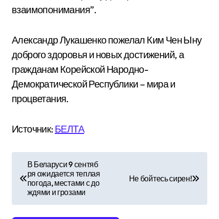
взаимопонимания”.
Александр Лукашенко пожелал Ким Чен Ыну
доброго здоровья и новых достижений, а
гражданам Корейской Народно-
Демократической Республики – мира и
процветания.
Источник:
БЕЛТА
Н
В Беларуси 9 сентяб
ря ожидается теплая
а
Не бойтесь сирен!
погода, местами с до
ждями и грозами
в