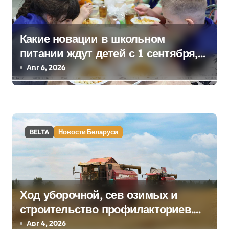
и
с
Какие новации в школьном
я
питании ждут детей с 1 сентября,
м
рассказали в правительстве
Авг 6, 2026
BELTA
Новости Беларуси
Ход уборочной, сев озимых и
строительство профилакториев.
Лукашенко заслушал доклад главы
Авг 4, 2026