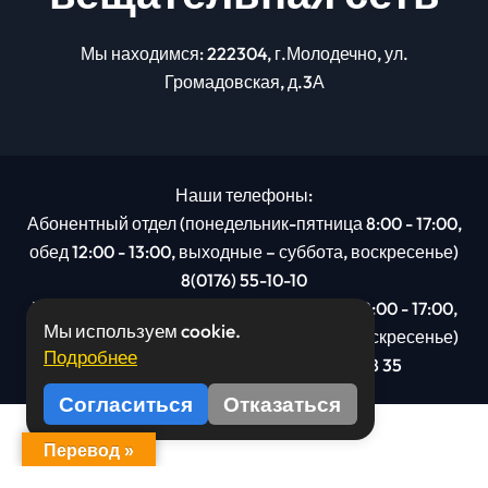
Мы находимся: 222304, г.Молодечно, ул.
Громадовская, д.3А
Наши телефоны:
Абонентный отдел (понедельник-пятница 8:00 - 17:00,
обед 12:00 - 13:00, выходные – суббота, воскресенье)
8(0176) 55-10-10
Рекламный отдел (понедельник-пятница 8:00 - 17:00,
Мы используем cookie.
обед 12:00 - 13:00, выходные – суббота, воскресенье)
Подробнее
8(0176): 54 95 80, МТС +375 29 201 78 35
Согласиться
Отказаться
Перевод »