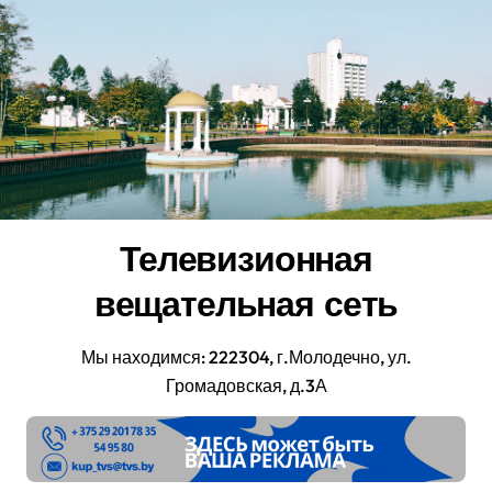
Перейти
к
содержанию
Телевизионная
вещательная сеть
Мы находимся: 222304, г.Молодечно, ул.
Громадовская, д.3А