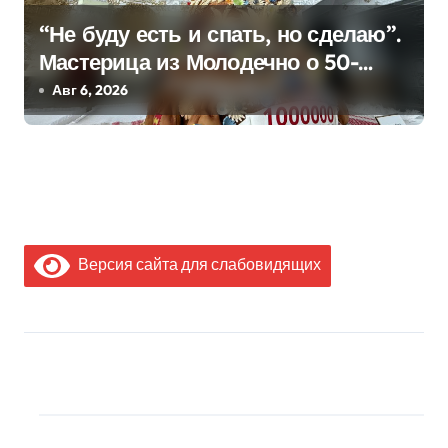
“Не буду есть и спать, но сделаю”.
Мастерица из Молодечно о 50-
килограммовом каравае для
Авг 6, 2026
Дворца Независимости
Версия сайта для слабовидящих
МЫ В СОЦИАЛЬНЫХ
СЕТЯХ