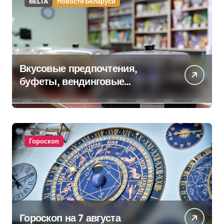
BELTA
Новости Беларуси
Вкусовые предпочтения,
буфеты, вендинговые
аппараты. Минобразования об
изменениях в школьном
питании
Гороскоп
Гороскоп на 7 августа