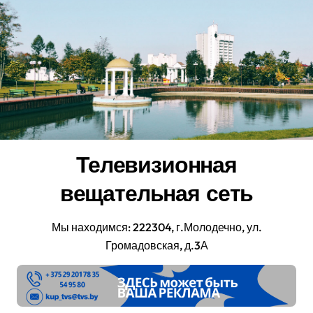
Перейти
к
содержанию
Телевизионная
вещательная сеть
Мы находимся: 222304, г.Молодечно, ул.
Громадовская, д.3А