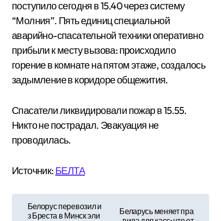
поступило сегодня в 15.40 через систему
“Молния”. Пять единиц специальной
аварийно-спасательной техники оперативно
прибыли к месту вызова: происходило
горение в комнате на пятом этаже, создалось
задымление в коридоре общежития.
Спасатели ликвидировали пожар в 15.55.
Никто не пострадал. Эвакуация не
проводилась.
Источник:
БЕЛТА
Н
Белорус перевозил и
Беларусь меняет пра
з Бреста в Минск эли
вила для касс: что от