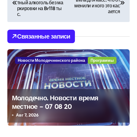
а
тный алкоголь без ма
менили и кого это кас
ркировки на Br118 ты
в
ается
с.
и
Связанные записи
г
а
Новости Молодечненского района
Программы
ц
и
я
Молодечно. Новости время
п
местное – 07 08 20
о
Авг 7, 2026
з