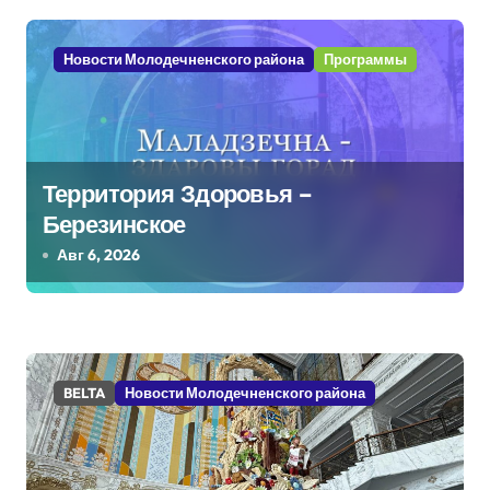
а
п
Новости Молодечненского района
Программы
и
с
я
Территория Здоровья –
Березинское
м
Авг 6, 2026
BELTA
Новости Молодечненского района