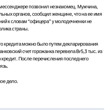
мессенджере позвонил незнакомец. Мужчина,
ьных органов, сообщил женщине, что на ее имя
ний к словам “офицера” у молодечненки не
олика страны.
о кредита можно было путем декларирования
нковский счет горожанка перевела Br5,3 тыс. из
 в кредит. После перечисления последнего
язь.
ое дело.