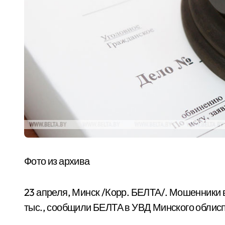
Фото из архива
23 апреля, Минск /Корр. БЕЛТА/. Мошенники
тыс., сообщили БЕЛТА в УВД Минского облис