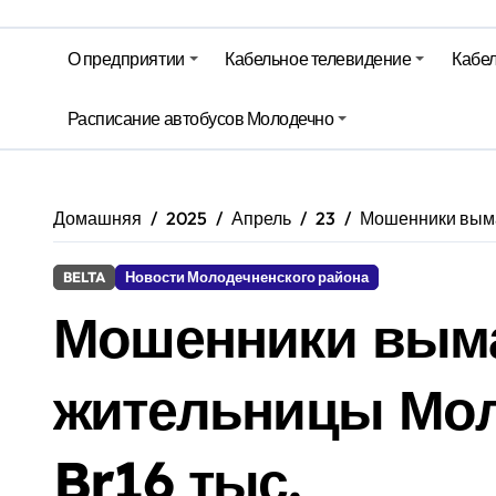
Гороскоп на 6 августа
О предприятии
Кабельное телевидение
Кабел
Молодечно. Новости время местно
Красный уровень опасности объяв
Расписание автобусов Молодечно
Вкусовые предпочтения, буфеты, 
Домашняя
2025
Апрель
23
Мошенники выма
BELTA
Новости Молодечненского района
Мошенники вым
жительницы Мол
Br16 тыс.