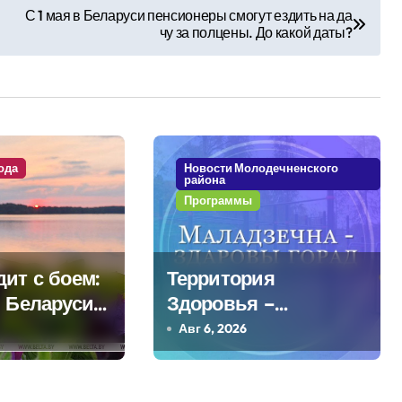
С 1 мая в Беларуси пенсионеры смогут ездить на да
чу за полцены. До какой даты?
ода
Новости Молодечненского
района
Программы
ит с боем:
Территория
в Беларуси
Здоровья –
я дожди и
Березинское
Авг 6, 2026