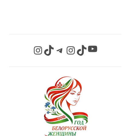
СЕТЯХ
YouTube
Instagram
TikTok
Telegram
Instagram
TikTok