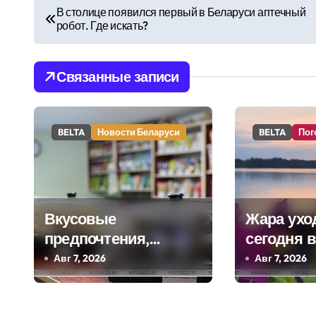
Н
В столице появился первый в Беларуси аптечный
робот. Где искать?
а
в
Связанные записи
и
г
BELTA
Новости Беларуси
BELTA
Пог
а
ц
и
Вкусовые
Жара уход
я
предпочтения,
сегодня 
буфеты,
ожидаютс
Авг 7, 2026
Авг 7, 2026
п
вендинговые
грозы
о
аппараты.