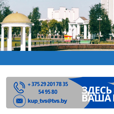
лен в Беларуси из-за жары
вендинговые аппараты. Минобразования об изменениях в ш
ларуси ожидаются дожди и грозы
ое
”. Мастерица из Молодечно о 50-килограммовом каравае для
ждут детей с 1 сентября, рассказали в правительстве
Синоптики рассказали о погоде на сегодня