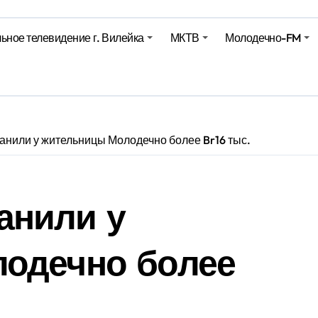
ьное телевидение г. Вилейка
МКТВ
Молодечно-FM
е – 05 08 2026
лен в Беларуси из-за жары
вендинговые аппараты. Минобразования об изменениях в ш
нили у жительницы Молодечно более Br16 тыс.
анили у
одечно более