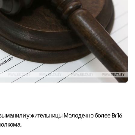
 выманили у жительницы Молодечно более Br16
полкома.