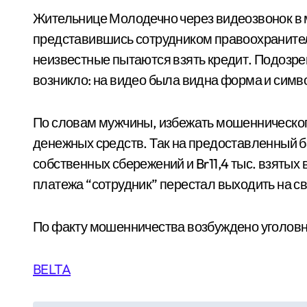
Жительнице Молодечно через видеозвонок в 
представившись сотрудником правоохранител
неизвестные пытаются взять кредит. Подозре
возникло: на видео была видна форма и симв
По словам мужчины, избежать мошенническог
денежных средств. Так на предоставленный ба
собственных сбережений и Br11,4 тыс. взятых
платежа “сотрудник” перестал выходить на св
По факту мошенничества возбуждено уголовн
BELTA