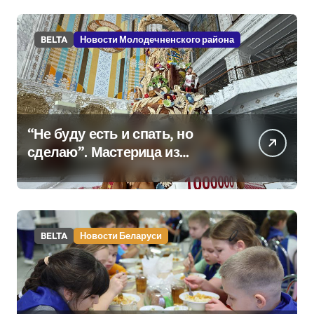
BELTA
Новости Молодечненского района
“Не буду есть и спать, но
сделаю”. Мастерица из
Молодечно о 50-
килограммовом каравае для
Дворца Независимости
BELTA
Новости Беларуси