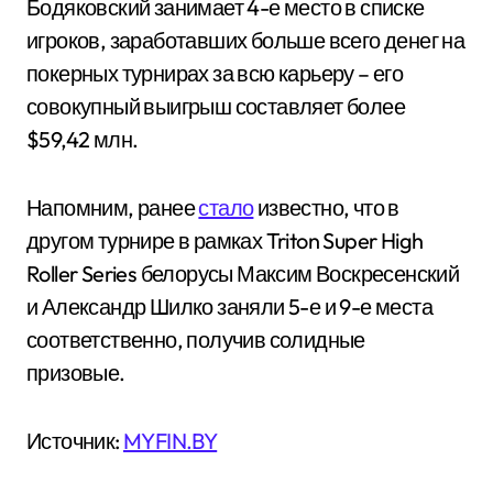
Бодяковский занимает 4-е место в списке
игроков, заработавших больше всего денег на
покерных турнирах за всю карьеру – его
совокупный выигрыш составляет более
$59,42 млн.
Напомним, ранее
стало
известно, что в
другом турнире в рамках Triton Super High
Roller Series белорусы Максим Воскресенский
и Александр Шилко заняли 5-е и 9-е места
соответственно, получив солидные
призовые.
Источник:
MYFIN.BY