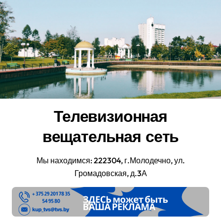
Перейти
к
содержанию
Телевизионная
вещательная сеть
Мы находимся: 222304, г.Молодечно, ул.
Громадовская, д.3А