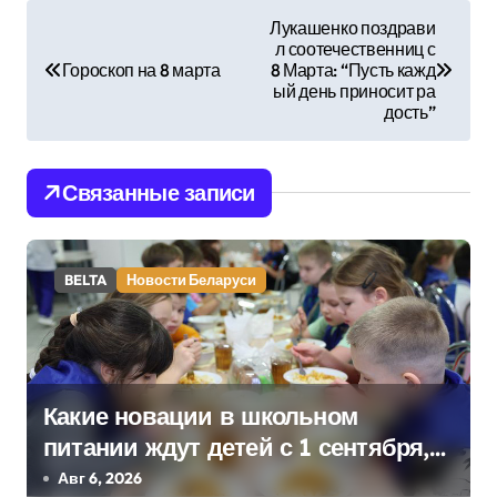
Н
Лукашенко поздрави
л соотечественниц с
а
Гороскоп на 8 марта
8 Марта: “Пусть кажд
ый день приносит ра
в
дость”
и
Связанные записи
г
а
BELTA
Новости Беларуси
ц
и
я
Какие новации в школьном
п
питании ждут детей с 1 сентября,
о
рассказали в правительстве
Авг 6, 2026