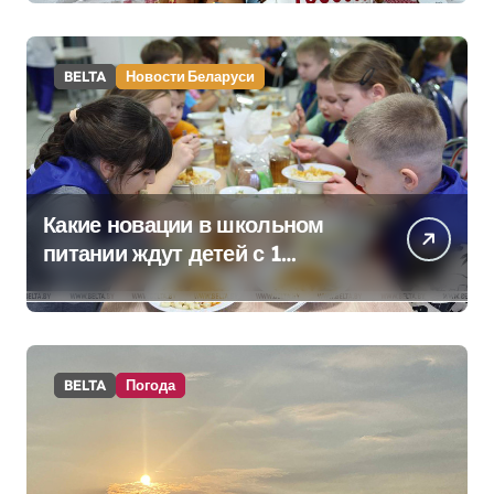
килограммовом каравае для
Дворца Независимости
BELTA
Новости Беларуси
Какие новации в школьном
питании ждут детей с 1
сентября, рассказали в
правительстве
BELTA
Погода