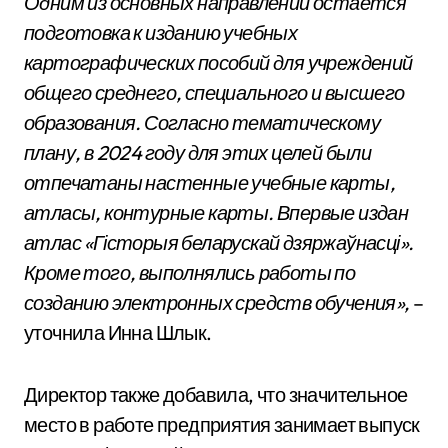
Одним из основных направлений остается
подготовка к изданию учебных
картографических пособий для учреждений
общего среднего, специального и высшего
образования. Согласно тематическому
плану, в 2024 году для этих целей были
отпечатаны настенные учебные карты,
атласы, контурные карты. Впервые издан
атлас «Гісторыя беларускай дзяржаўнасці».
Кроме того, выполнялись работы по
созданию электронных средств обучения»,
–
уточнила Инна Шлык.
Директор также добавила, что значительное
место в работе предприятия занимает выпуск