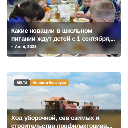
и
я
Какие новации в школьном
п
питании ждут детей с 1 сентября,
о
рассказали в правительстве
Авг 6, 2026
з
а
п
BELTA
Новости Беларуси
и
с
я
Ход уборочной, сев озимых и
строительство профилакториев.