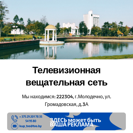
Перейти
к
содержанию
Телевизионная
вещательная сеть
Мы находимся: 222304, г.Молодечно, ул.
Громадовская, д.3А