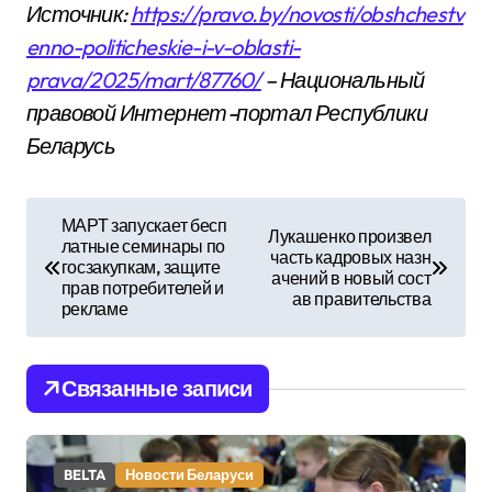
Источник:
https://pravo.by/novosti/obshchestv
enno-politicheskie-i-v-oblasti-
prava/2025/mart/87760/
– Национальный
правовой Интернет-портал Республики
Беларусь
Н
МАРТ запускает бесп
Лукашенко произвел
латные семинары по
а
часть кадровых назн
госзакупкам, защите
ачений в новый сост
прав потребителей и
в
ав правительства
рекламе
и
Связанные записи
г
а
BELTA
Новости Беларуси
ц