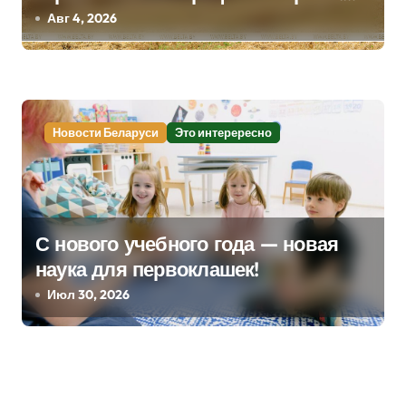
м
Лукашенко заслушал доклад главы
Авг 4, 2026
Минсельхозпрода
Новости Беларуси
Это интерересно
С нового учебного года — новая
наука для первоклашек!
Июл 30, 2026