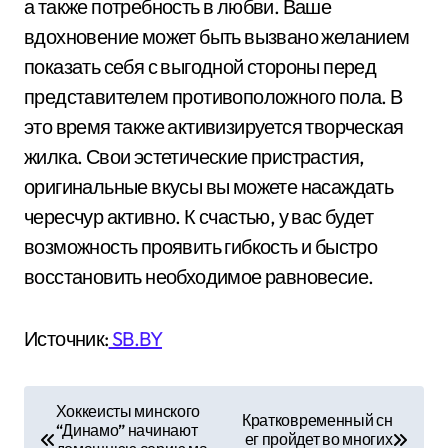
а также потребность в любви. Ваше
вдохновение может быть вызвано желанием
показать себя с выгодной стороны перед
представителем противоположного пола. В
это время также активизируется творческая
жилка. Свои эстетические пристрастия,
оригинальные вкусы вы можете насаждать
чересчур активно. К счастью, у вас будет
возможность проявить гибкость и быстро
восстановить необходимое равновесие.
Источник:
SB.BY
Н
Хоккеисты минского
Кратковременный сн
“Динамо” начинают
а
ег пройдет во многих