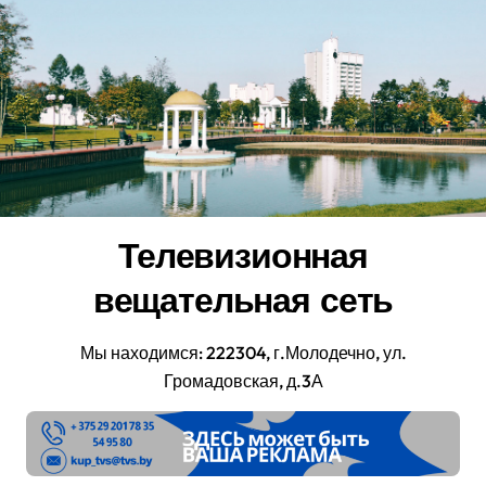
Перейти
к
содержанию
Телевизионная
вещательная сеть
Мы находимся: 222304, г.Молодечно, ул.
Громадовская, д.3А