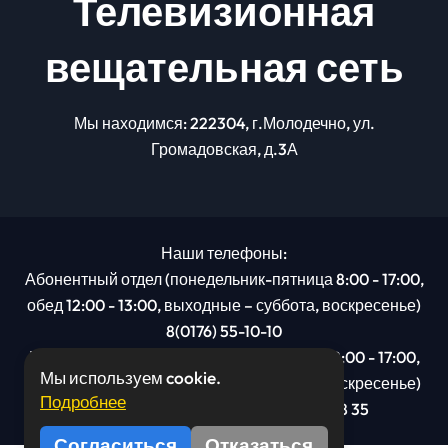
Телевизионная
вещательная сеть
Мы находимся: 222304, г.Молодечно, ул.
Громадовская, д.3А
Наши телефоны:
Абонентный отдел (понедельник-пятница 8:00 - 17:00,
обед 12:00 - 13:00, выходные – суббота, воскресенье)
8(0176) 55-10-10
Рекламный отдел (понедельник-пятница 8:00 - 17:00,
Мы используем cookie.
обед 12:00 - 13:00, выходные – суббота, воскресенье)
Подробнее
8(0176): 54 95 80, МТС +375 29 201 78 35
Согласиться
Отказаться