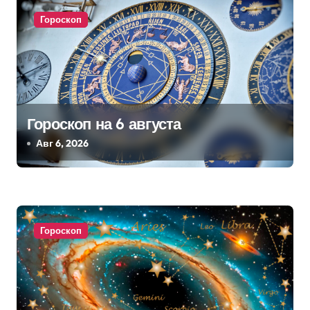
а
Гороскоп
п
и
с
я
Гороскоп на 6 августа
м
Авг 6, 2026
Гороскоп