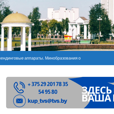
е – 05 08 2026
е – 07 08 20
вендинговые аппараты. Минобразования об изменениях в ш
ларуси ожидаются дожди и грозы
ое
”. Мастерица из Молодечно о 50-килограммовом каравае для
ждут детей с 1 сентября, рассказали в правительстве
Синоптики рассказали о погоде на сегодня