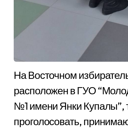
На Восточном избирательном участке №30, который
расположен в ГУО “Моло
№1 имени Янки Купалы”, 
проголосовать, принимаю