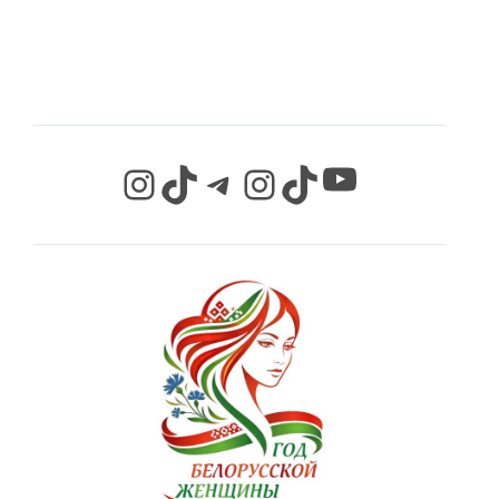
СЕТЯХ
YouTube
Instagram
TikTok
Telegram
Instagram
TikTok