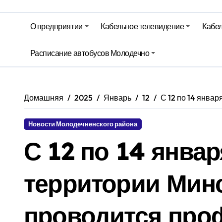
На юге – зной, на севере – град. 
О предприятии
Кабельное телевидение
Кабел
Гороскоп на 6 августа
Молодечно. Новости время местно
Расписание автобусов Молодечно
Молодечно. Новости время местно
Домашняя
2025
Январь
12
С 12 по 14 янва
Новости Молодечненского района
С 12 по 14 январ
территории Мин
проводится про