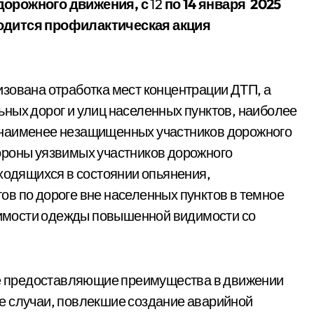
 дорожного движения,
с
12
по 14 января 2025
одится профилактическая акция
зована отработка мест концентрации ДТП, а
ных дорог и улиц населенных пунктов, наиболее
 наименее незащищенных участников дорожного
ороны уязвимых участников дорожного
аходящихся в состоянии опьянения,
в по дороге вне населенных пунктов в темное
идимости одежды повышенной видимости со
 не предоставляющие преимущества в движении
е случаи, повлекшие создание аварийной