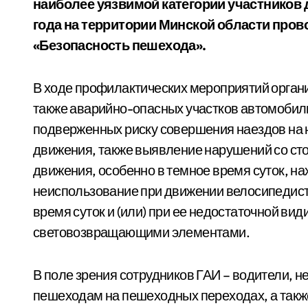
наиболее уязвимой категории участников
года на территории Минской области
пров
«Безопасность пешехода».
В ходе профилактических мероприятий органи
также аварийно-опасных участков автомобиль
подверженных риску совершения наездов на
движения, также выявление нарушений со ст
движения, особенно в темное время суток, н
неиспользование при движении велосипедисто
время суток и (или) при ее недостаточной в
световозвращающими элементами.
В поле зрения сотрудников ГАИ – водители,
пешеходам на пешеходных переходах, а такж