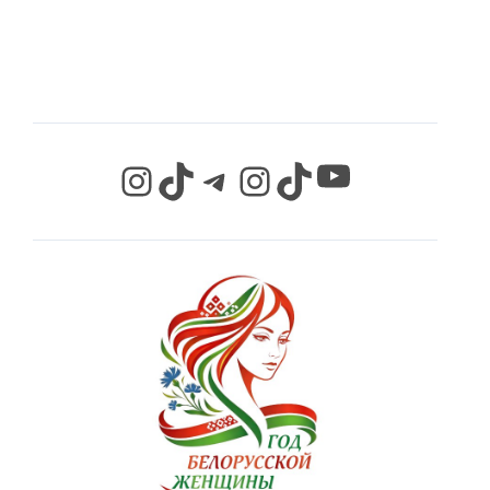
СЕТЯХ
YouTube
Instagram
TikTok
Telegram
Instagram
TikTok