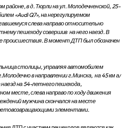
ом районе, в д. Тюрли на ул. Молодечненской, 25-
лем «Audi Q7», на нерегулируемом
игавшемуся слева направо относительно
нему пешеходу совершив на него наезд. В
е происшествия. В момент ДТП был обозначен
тельница столицы, управляя автомобилем
.Молодечно в направлении г.Минска, на 45 км а/
 наезд на 54-летнего пешехода,
ом месте, слева направо по ходу движения
еждений мужчина скончался на месте
 световозвращающими элементами.
ния ДТП с участием пешеходов являются как