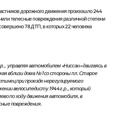
участников дорожного движения произошло 244
лучили телесные повреждения различной степени
совершено 78 ДТП, в которых 22 человека
 г.р., управляя автомобилем «Ниссан» двигаясь в
ская вблизи дома №1 со стороны пл. Старое
остинец при проезде нерегулируемого
жении велосипедисту 1944 г.р., который
ево по ходу движения автомобиля, в
сные повреждения.