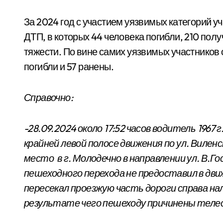
За 2024 год с участием уязвимых категорий 
ДТП, в которых 44 человека погибли, 210 по
тяжести. По вине самих уязвимых участников 
погибли и 57 ранены.
Справочно:
-28.09.2024 около 17:52 часов водитель 1967
крайней левой полосе движения по ул. Вилен
место в г. Молодечно в направлении ул. В.Г
пешеходного перехода не предоставил в дви
пересекал проезжую часть дороги справа нал
результате чего пешеходу причинены теле