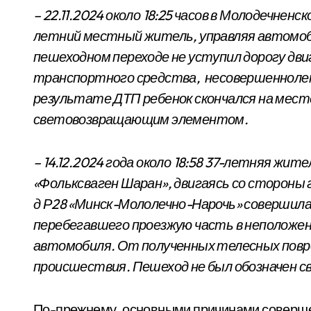
– 22.11.2024 около 18:25 часов в Молодечненск
летний местный житель, управляя автомоби
пешеходном переходе не уступил дорогу дв
транспортного средства, несовершеннолет
результате ДТП ребенок скончался на мест
световозвращающим элементом.
– 14.12.2024 года около 18:58 37-летняя жи
«Фольксваген Шаран», двигаясь со стороны г
д Р28 «Минск-Мололечно-Нарочь» совершила
перебегавшего проезжую часть в неположенн
автомобиля. От полученных телесных повр
происшествия. Пешеход не был обозначен
По-прежнему, основными причинами соверше