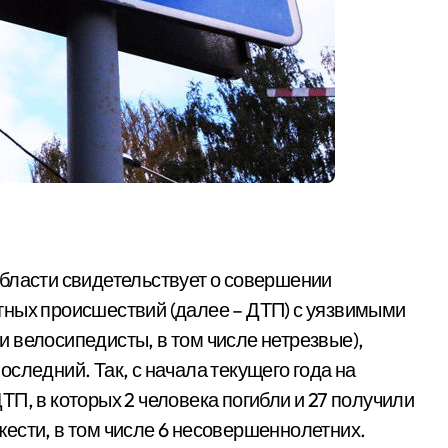
бласти свидетельствует о совершении
тных происшествий (далее – ДТП) с уязвимыми
 велосипедисты, в том числе нетрезвые),
следний. Так, с начала текущего года на
П, в которых 2 человека погибли и 27 получили
яжести, в том числе 6 несовершеннолетних.