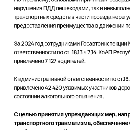
нарушения ПДД пешеходами, так и невыполн
транспортных средств в части проезда нере
предоставления преимущества в движении 
За 2024 год сотрудниками Госавтоинспекции 
ответственности по ст. 18.13 ч.7,14 КоАП Респ
привлечено 7 127 водителей.
К административной ответственности по ст.18
привлечено 42 420 уязвимых участников доро
состоянии алкогольного опьянения.
С целью принятия упреждающих мер, нап
транспортного травматизма, обеспечение