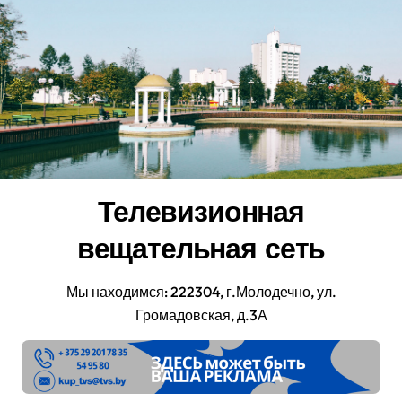
Перейти
к
содержанию
Телевизионная
вещательная сеть
Мы находимся: 222304, г.Молодечно, ул.
Громадовская, д.3А