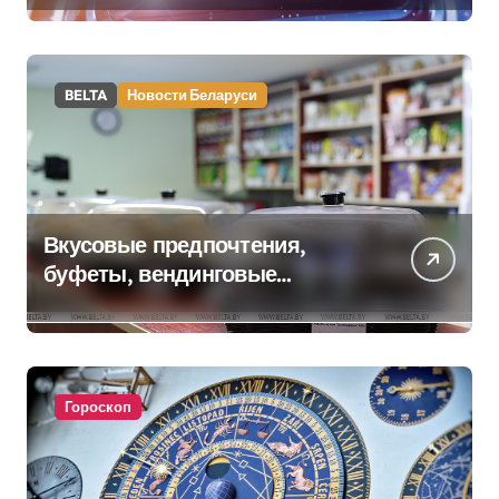
BELTA
Новости Беларуси
Вкусовые предпочтения,
буфеты, вендинговые
аппараты. Минобразования об
изменениях в школьном
питании
Гороскоп