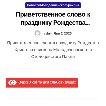
Новости Молодечненского района
Приветственное слово к
празднику Рождества
Христова епископа
tvsby
Янв 7, 2025
Молодечненского и
Приветственное слово к празднику Рождества
Столбцовского Павла
Христова епископа Молодечненского и
Столбцовского Павла
Версия сайта для слабовидящих