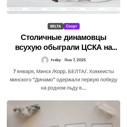
BELTA
Спорт
Столичные динамовцы
всухую обыграли ЦСКА на
“Минск-Арене”
tvsby
Янв 7, 2025
7 января, Минск /Корр. БЕЛТА/. Хоккеисты
минского “Динамо” одержали первую победу
на родном льду в...