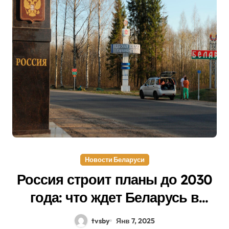
Новости Беларуси
Россия строит планы до 2030
года: что ждет Беларусь в
новой стратегии развития?
tvsby
Янв 7, 2025