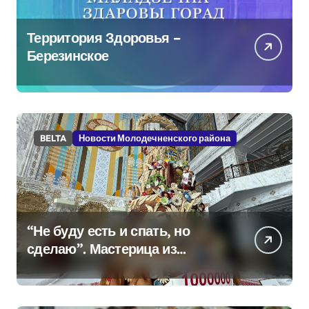
Территория Здоровья –
Березинское
BELTA
Новости Молодечненского района
“Не буду есть и спать, но
сделаю”. Мастерица из
Молодечно о 50-
килограммовом каравае для
Дворца Независимости