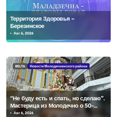
и
я
Территория Здоровья –
п
Березинское
о
Авг 6, 2026
з
а
п
BELTA
Новости Молодечненского района
и
с
я
“Не буду есть и спать, но сделаю”.
Мастерица из Молодечно о 50-
м
килограммовом каравае для
Авг 6, 2026