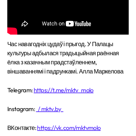
Час навагодніх цудаў і прыгод. У Палацы
культуры адбылася традыцыйная раённая
ёлка з казачным прадстаўленнем,
віншаваннямі і падрункамі. Алла Маркелова
Telegram:
https://t.me/mktv_molo
Instagram:
/ mktv.by
ВКонтакте:
https://vk.com/mktvmolo