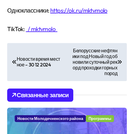
Одноклассники:
https://ok.ru/mktvmolo
TikTok:
/ mktvmolo
Н
Белорусские нефтян
ики под Новый год об
а
Новости время мест
новили суточный рек
ное – 30 12 2024
орд проходки горных
в
пород
и
Связанные записи
г
а
Новости Молодечненского района
Программы
ц