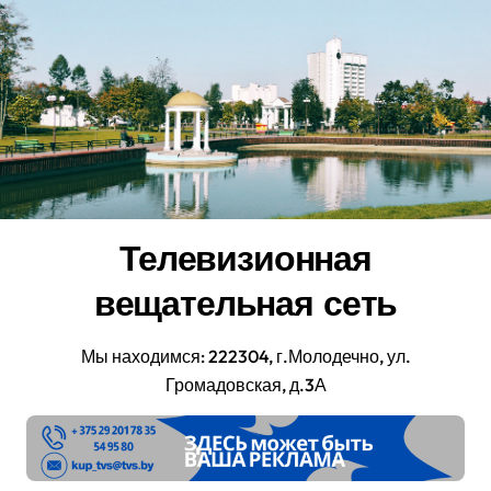
Перейти
к
содержанию
Телевизионная
вещательная сеть
Мы находимся: 222304, г.Молодечно, ул.
Громадовская, д.3А