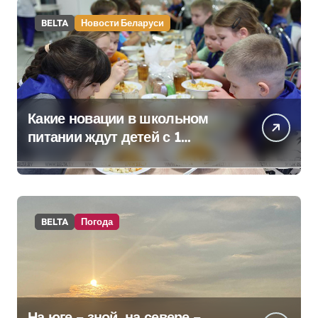
BELTA
Новости Беларуси
Какие новации в школьном
питании ждут детей с 1
сентября, рассказали в
правительстве
BELTA
Погода
На юге – зной, на севере –